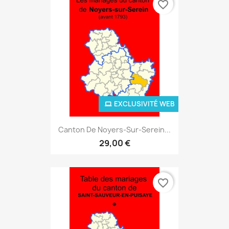
favorite_border
EXCLUSIVITÉ WEB
Canton De Noyers-Sur-Serein...
29,00 €
favorite_border