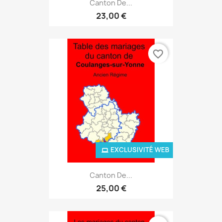
Canton De...
23,00 €
favorite_border
EXCLUSIVITÉ WEB
Canton De...
25,00 €