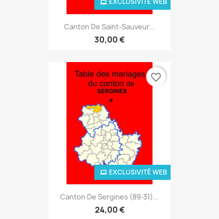
EXCLUSIVITÉ WEB
Canton De Saint-Sauveur...
30,00 €
favorite_border
EXCLUSIVITÉ WEB
Canton De Sergines (89-31)...
24,00 €