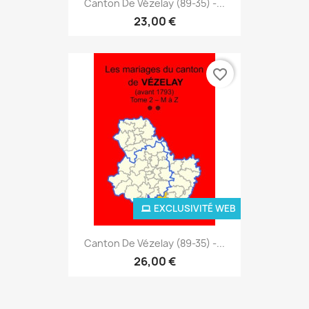
Canton De Vézelay (89-35) -...
23,00 €
favorite_border
EXCLUSIVITÉ WEB
Canton De Vézelay (89-35) -...
26,00 €