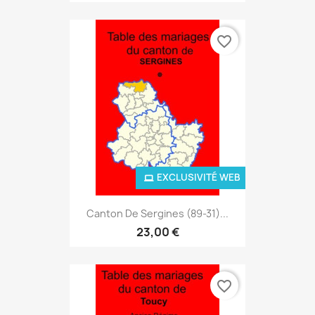
favorite_border
EXCLUSIVITÉ WEB
Canton De Sergines (89-31)...
23,00 €
favorite_border