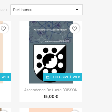

par :
Pertinence
favorite_border
favorite_border
É WEB
EXCLUSIVITÉ WEB
Aperçu rapide

.
Ascendance De Lucile BRISSON
15,00 €