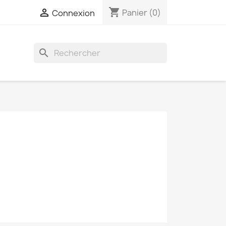
shopping_cart

Panier
(0)
Connexion
search