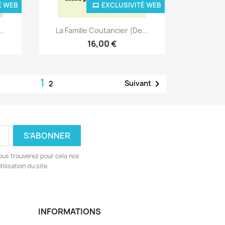
É WEB
EXCLUSIVITÉ WEB
Aperçu rapide

..
La Famille Coutancier (de...
16,00 €
1

Suivant
2
ous trouverez pour cela nos
ilisation du site.
INFORMATIONS