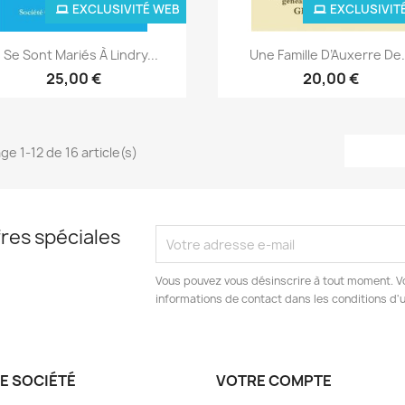
EXCLUSIVITÉ WEB
EXCLUSIVIT
Aperçu rapide
Aperçu rapide


ls Se Sont Mariés À Lindry...
Une Famille D’Auxerre De.
25,00 €
20,00 €
ge 1-12 de 16 article(s)
res spéciales
Vous pouvez vous désinscrire à tout moment. V
informations de contact dans les conditions d'ut
E SOCIÉTÉ
VOTRE COMPTE