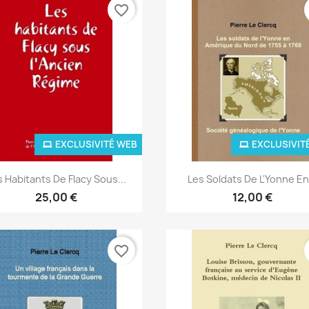
favorite_border
EXCLUSIVITÉ WEB
EXCLUSIVIT
Aperçu rapide
Aperçu rapide


s Habitants De Flacy Sous...
Les Soldats De L'Yonne En.
25,00 €
12,00 €
favorite_border