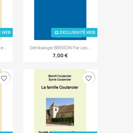
É WEB
EXCLUSIVITÉ WEB
Aperçu rapide

e...
Généalogie BRISSON Par Les...
7,00 €
favorite_border
favorite_border