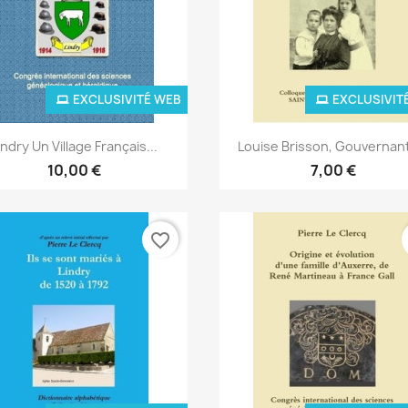
EXCLUSIVITÉ WEB
EXCLUSIVIT
Aperçu rapide
Aperçu rapide


indry Un Village Français...
Louise Brisson, Gouvernant
10,00 €
7,00 €
favorite_border