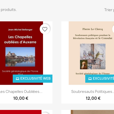
16 produits.
Trier 
favorite_border
EXCLUSIVITÉ WEB
EXCLUSIVIT
Aperçu rapide
Aperçu rapide


Les Chapelles Oubliées...
Soubresauts Politiques..
10,00 €
12,00 €