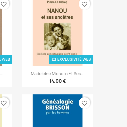
favorite_border
favorite_border
É WEB
EXCLUSIVITÉ WEB
Aperçu rapide

..
Madeleine Michelin Et Ses...
14,00 €
favorite_border
favorite_border