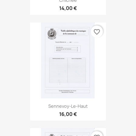
Chichée
14,00 €
favorite_border
Sennevoy-Le-Haut
16,00 €