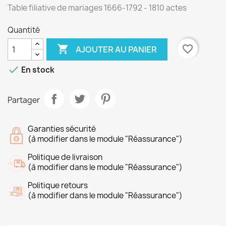
Table filiative de mariages 1666-1792 - 1810 actes
Quantité

favorite_border
AJOUTER AU PANIER

En stock
Partager
Garanties sécurité
(à modifier dans le module "Réassurance")
Politique de livraison
(à modifier dans le module "Réassurance")
Politique retours
(à modifier dans le module "Réassurance")