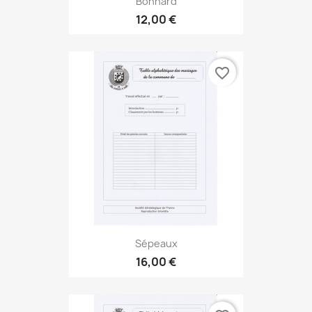
Bonnard
12,00 €
favorite_border
Sépeaux
16,00 €