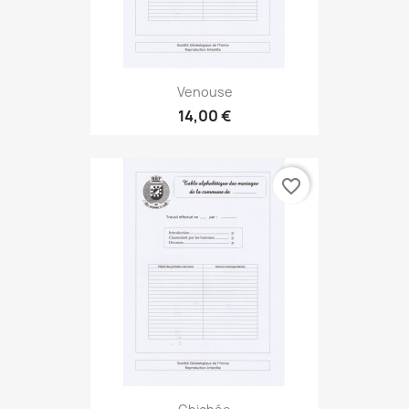
Venouse
14,00 €
favorite_border