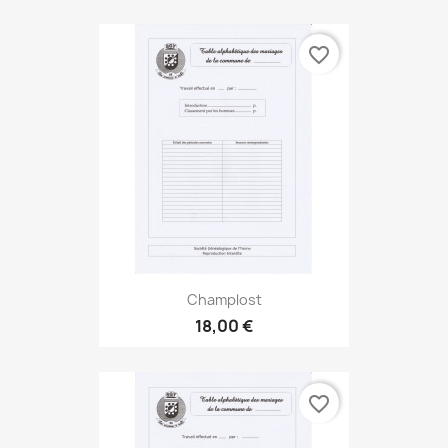
favorite_border
Champlost
18,00 €
favorite_border