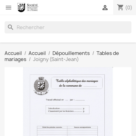
shopping_cart


(0)
search
Accueil
Accueil
Dépouillements
Tables de
mariages
Joigny (Saint-Jean)