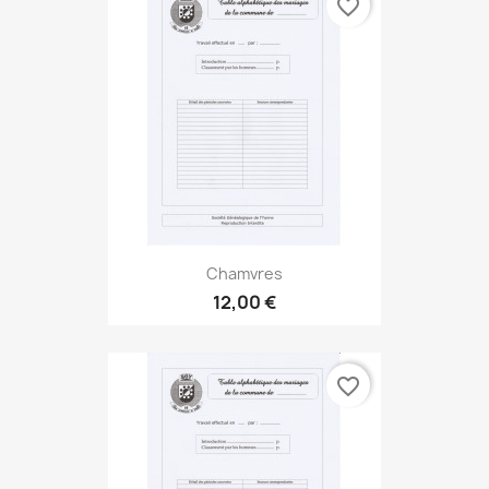
favorite_border
Chamvres
12,00 €
favorite_border