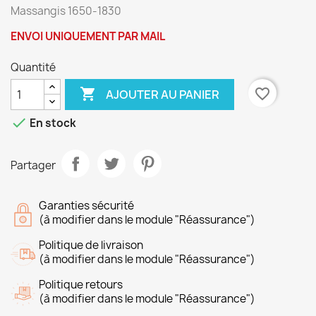
Massangis 1650-1830
ENVOI UNIQUEMENT PAR MAIL
Quantité

favorite_border
AJOUTER AU PANIER

En stock
Partager
Garanties sécurité
(à modifier dans le module "Réassurance")
Politique de livraison
(à modifier dans le module "Réassurance")
Politique retours
(à modifier dans le module "Réassurance")