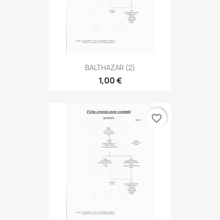
BALTHAZAR (2)
1,00 €
favorite_border