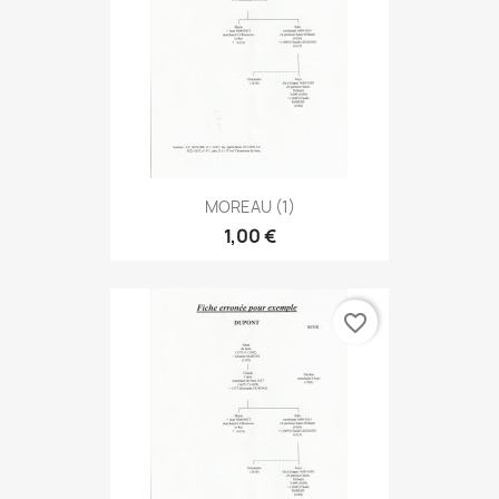
MOREAU (1)
1,00 €
favorite_border