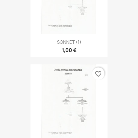
SONNET (1)
1,00 €
favorite_border