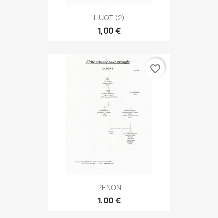
HUOT (2)
1,00 €
favorite_border
PENON
1,00 €