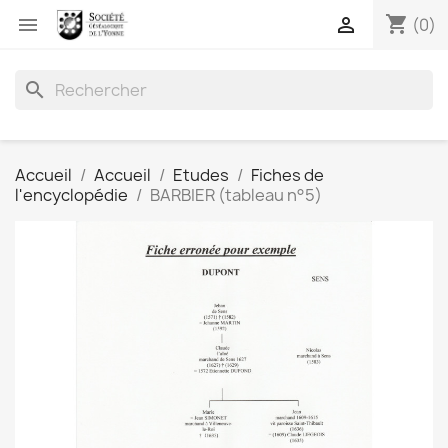
shopping_cart


(0)
search
Accueil
Accueil
Etudes
Fiches de
l'encyclopédie
BARBIER (tableau n°5)