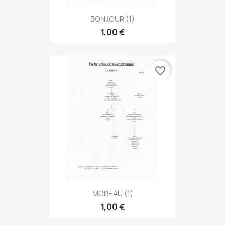
BONJOUR (1)
1,00 €
favorite_border
MOREAU (1)
1,00 €