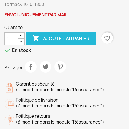
Tormacy 1610-1850
ENVOI UNIQUEMENT PAR MAIL
Quantité

favorite_border
AJOUTER AU PANIER

En stock
Partager
Garanties sécurité
(à modifier dans le module "Réassurance")
Politique de livraison
(à modifier dans le module "Réassurance")
Politique retours
(à modifier dans le module "Réassurance")