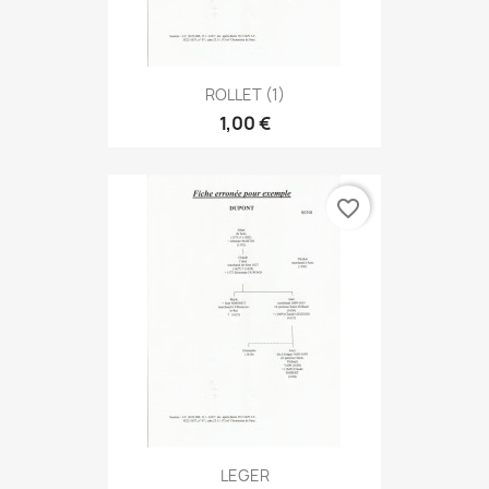
ROLLET (1)
1,00 €
favorite_border
LEGER