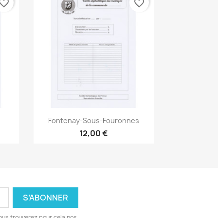
vorite_border
favorite_border
Aperçu rapide

Fontenay-Sous-Fouronnes
12,00 €
ous trouverez pour cela nos