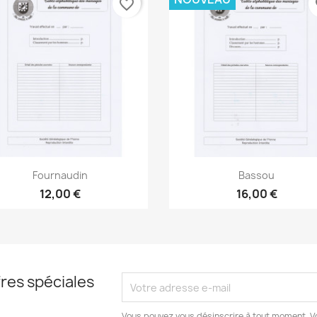
favorite_border
fa
Aperçu rapide
Aperçu rapide


Fournaudin
Bassou
12,00 €
16,00 €
res spéciales
Vous pouvez vous désinscrire à tout moment. V