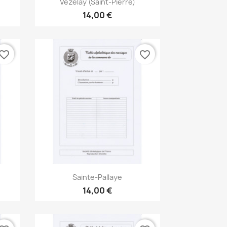

Vézelay (Saint-Pierre)
14,00 €
vorite_border
favorite_border
Aperçu rapide

Sainte-Pallaye
14,00 €