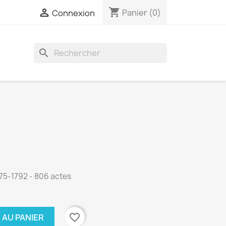
shopping_cart

Panier
(0)
Connexion
search
675-1792 - 806 actes
favorite_border
 AU PANIER