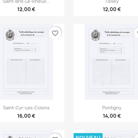


Saint-Bris-Le-Vineux...
Tissey
12,00 €
12,00 €
favorite_border
fa
Aperçu rapide
Aperçu rapide


Saint-Cyr-Les-Colons
Pontigny
16,00 €
14,00 €
NOUVEAU