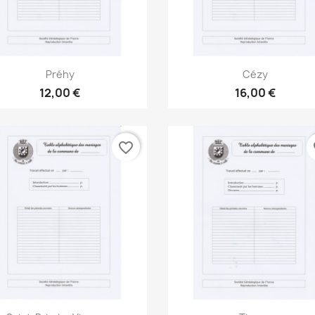
Aperçu rapide
Aperçu rapide


Préhy
Cézy
12,00 €
16,00 €
favorite_border
fa
Aperçu rapide
Aperçu rapide