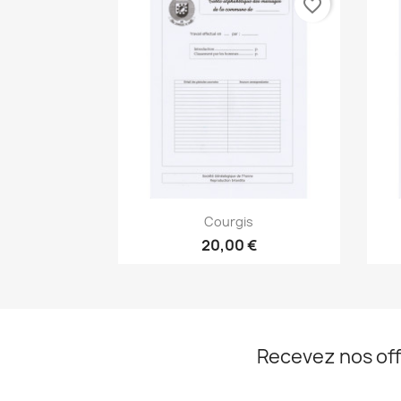
favorite_border
Aperçu rapide

Courgis
20,00 €
Recevez nos off