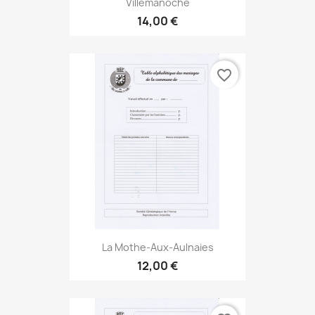
Villemanoche
14,00 €
favorite_border
La Mothe-Aux-Aulnaies
12,00 €