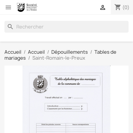
shopping_cart


(0)
search
Accueil
Accueil
Dépouillements
Tables de
mariages
Saint-Romain-le-Preux