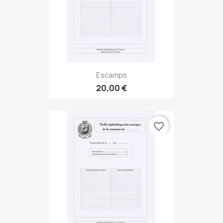
Escamps
20,00 €
favorite_border