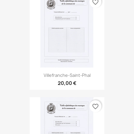
favorite_border
Villefranche-Saint-Phal
20,00 €
favorite_border