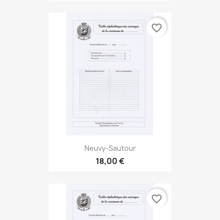
favorite_border
Neuvy-Sautour
18,00 €
favorite_border