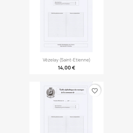
Vézelay (Saint-Etienne)
14,00 €
favorite_border