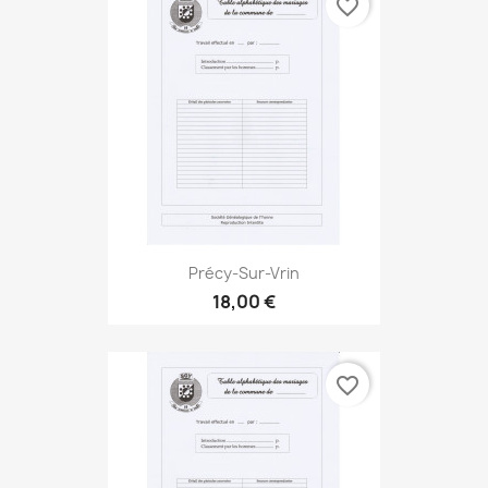
favorite_border
Précy-Sur-Vrin
18,00 €
favorite_border