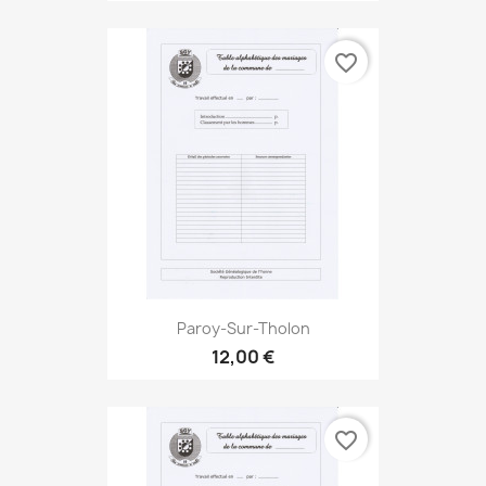
favorite_border
Paroy-Sur-Tholon
12,00 €
favorite_border