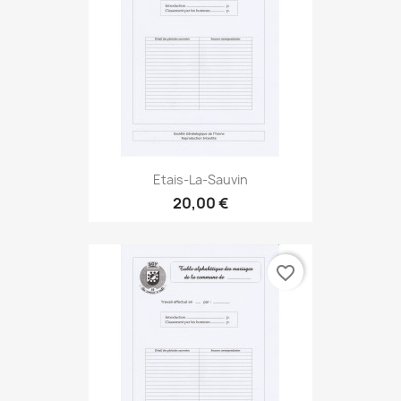
Etais-La-Sauvin
20,00 €
favorite_border