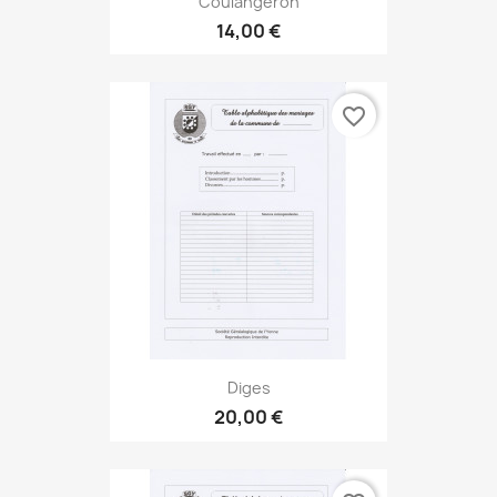
Coulangeron
14,00 €
favorite_border
Diges
20,00 €