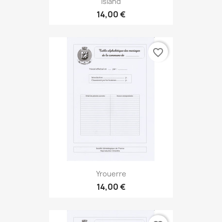
Island
14,00 €
favorite_border
Yrouerre
14,00 €