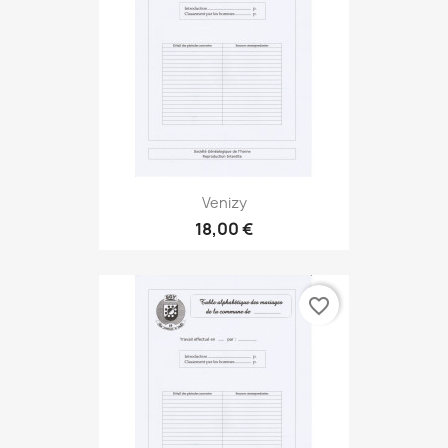
Venizy
18,00 €
favorite_border