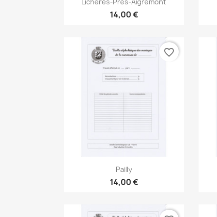

Lichères-Près-Aigremont
14,00 €
favorite_border
Aperçu rapide

Pailly
14,00 €