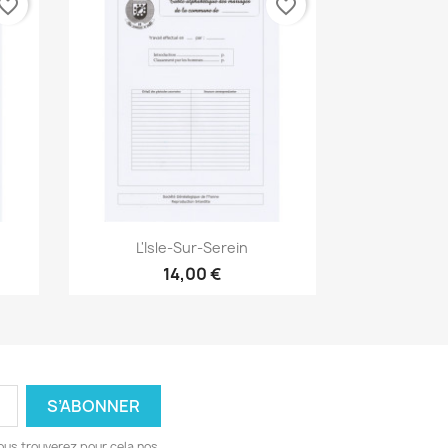
vorite_border
favorite_border
Aperçu rapide

L'Isle-Sur-Serein
14,00 €
ous trouverez pour cela nos