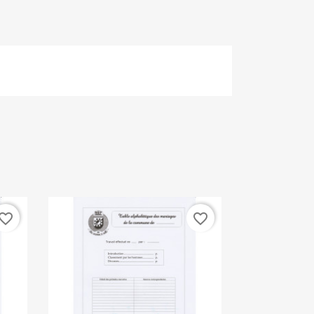
vorite_border
favorite_border