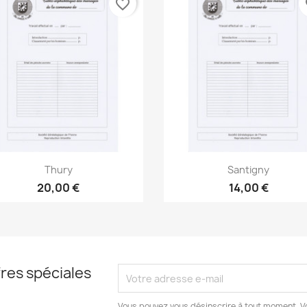
favorite_border
fa
Aperçu rapide
Aperçu rapide


Thury
Santigny
20,00 €
14,00 €
res spéciales
Vous pouvez vous désinscrire à tout moment. V