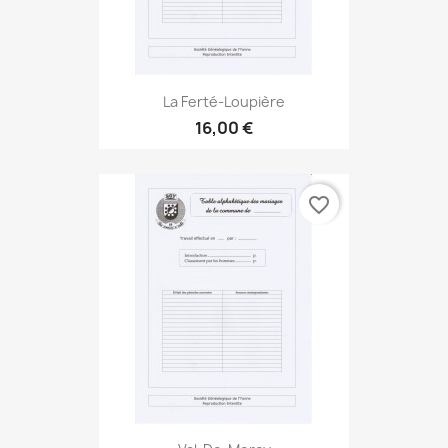
La Ferté-Loupière
16,00 €
favorite_border