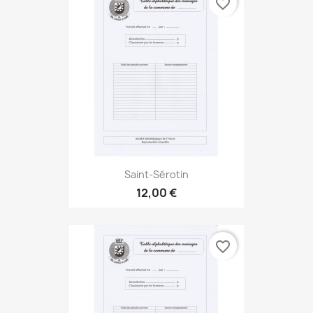
favorite_border
Saint-Sérotin
12,00 €
favorite_border