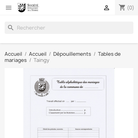
shopping_cart


(0)
search
Accueil
Accueil
Dépouillements
Tables de
mariages
Taingy