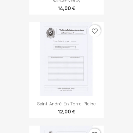
Val-De-Mercy
14,00 €
favorite_border
Saint-André-En-Terre-Pleine
12,00 €