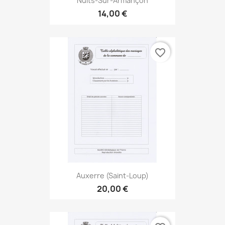
Nuits-Sur-Armançon
14,00 €
favorite_border
Auxerre (Saint-Loup)
20,00 €