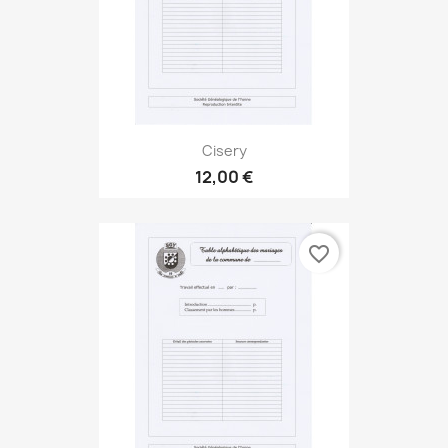
Cisery
12,00 €
favorite_border