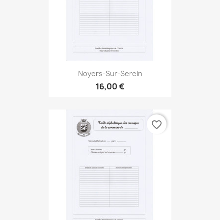
Noyers-Sur-Serein
16,00 €
favorite_border