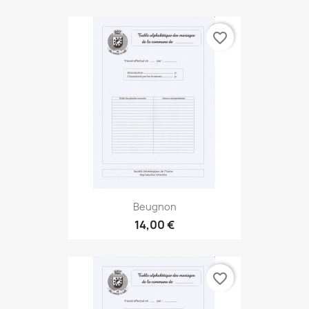
favorite_border
Beugnon
14,00 €
favorite_border