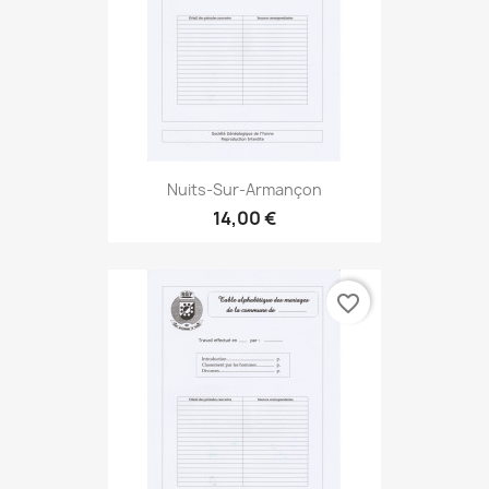
Nuits-Sur-Armançon
14,00 €
favorite_border