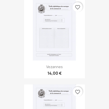
favorite_border
Vezannes
14,00 €
favorite_border