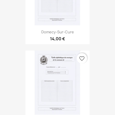
Domecy-Sur-Cure
14,00 €
favorite_border