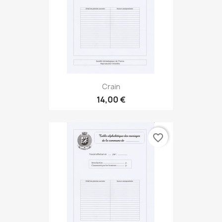
Crain
14,00 €
favorite_border