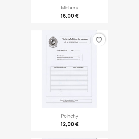
Michery
16,00 €
favorite_border
Poinchy
12,00 €