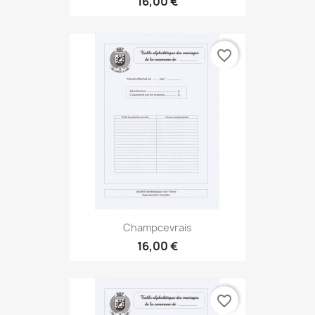
16,00 €
favorite_border
Champcevrais
16,00 €
favorite_border