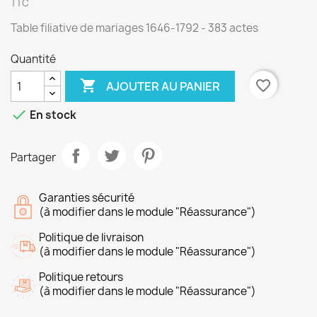
TTC
Table filiative de mariages 1646-1792 - 383 actes
Quantité

favorite_border
AJOUTER AU PANIER

En stock
Partager
Garanties sécurité
(à modifier dans le module "Réassurance")
Politique de livraison
(à modifier dans le module "Réassurance")
Politique retours
(à modifier dans le module "Réassurance")