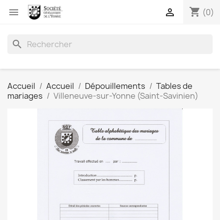
shopping_cart


(0)
search
Accueil
Accueil
Dépouillements
Tables de
mariages
Villeneuve-sur-Yonne (Saint-Savinien)