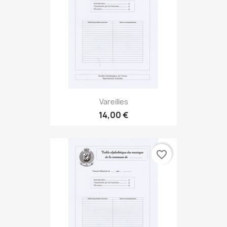
Vareilles
14,00 €
favorite_border