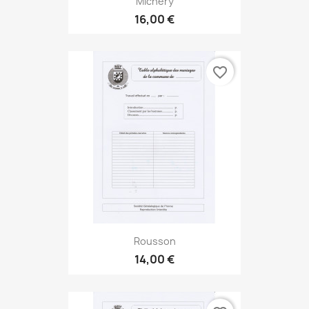
Michery
16,00 €
favorite_border
Rousson
14,00 €