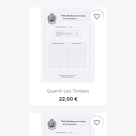
favorite_border
Quarré-Les-Tombes
22,00 €
favorite_border