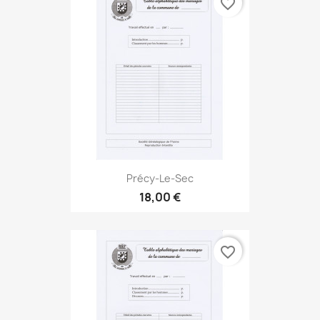
favorite_border
Précy-Le-Sec
18,00 €
favorite_border