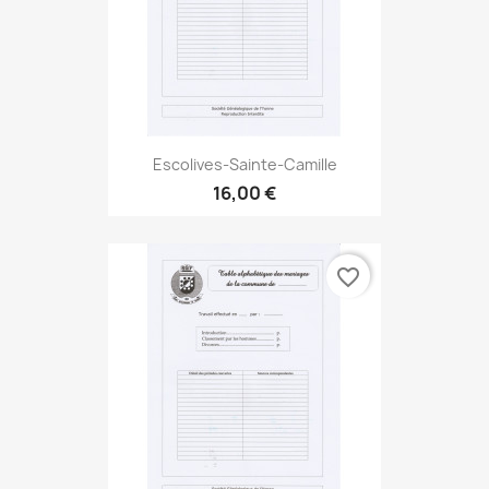
Escolives-Sainte-Camille
16,00 €
favorite_border