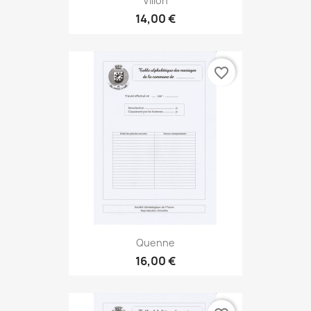
Villon
14,00 €
favorite_border
Quenne
16,00 €