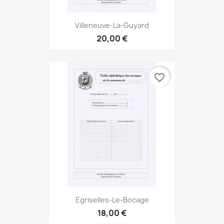
Villeneuve-La-Guyard
20,00 €
favorite_border
Egriselles-Le-Bocage
18,00 €