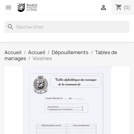
shopping_cart


(0)
search
Accueil
Accueil
Dépouillements
Tables de
mariages
Voisines