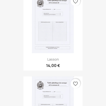
favorite_border
Lasson
14,00 €
favorite_border