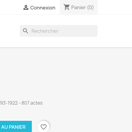
shopping_cart

Panier
(0)
Connexion
search
1793-1922 - 807 actes
favorite_border
 AU PANIER