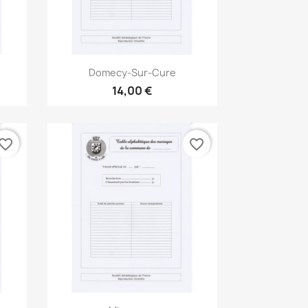
Aperçu rapide

Domecy-Sur-Cure
14,00 €
vorite_border
favorite_border
Aperçu rapide