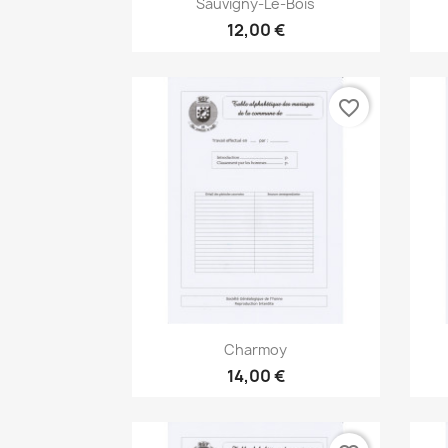

Sauvigny-Le-Bois
12,00 €
favorite_border
Aperçu rapide

Charmoy
14,00 €