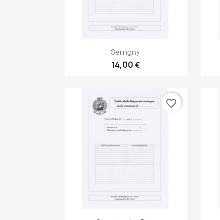
Aperçu rapide

Serrigny
14,00 €
favorite_border
Aperçu rapide