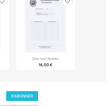
vorite_border
favorite_border
Aperçu rapide

Gisy-Les-Nobles
16,00 €
ous trouverez pour cela nos