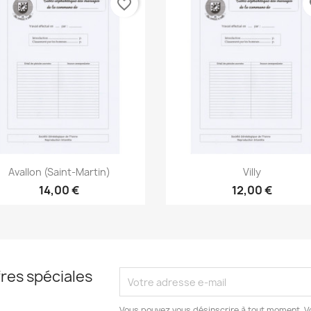
favorite_border
fa
Aperçu rapide
Aperçu rapide


Avallon (Saint-Martin)
Villy
14,00 €
12,00 €
res spéciales
Vous pouvez vous désinscrire à tout moment. V