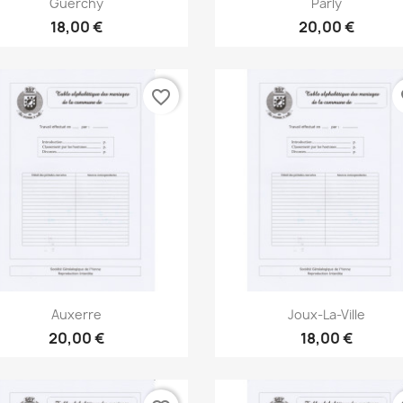


Guerchy
Parly
18,00 €
20,00 €
favorite_border
fa
Aperçu rapide
Aperçu rapide


Auxerre
Joux-La-Ville
20,00 €
18,00 €