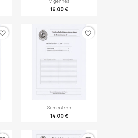

Migennes
16,00 €
vorite_border
favorite_border
Aperçu rapide

Sementron
14,00 €