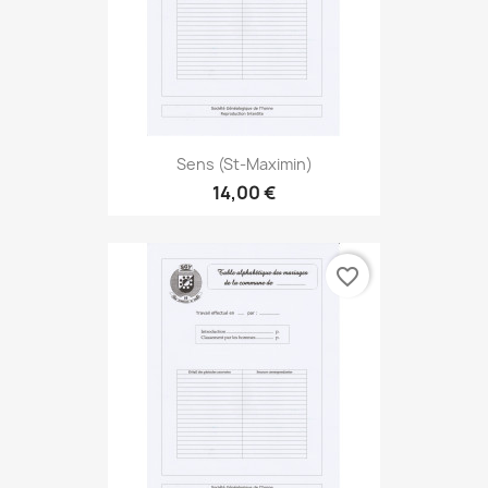
Sens (St-Maximin)
14,00 €
favorite_border