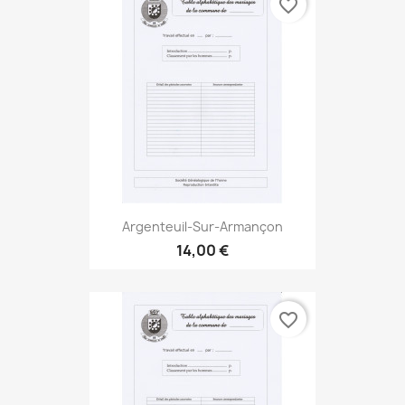
favorite_border
Argenteuil-Sur-Armançon
14,00 €
favorite_border