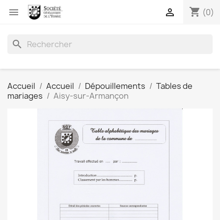
shopping_cart


(0)
search
Accueil
Accueil
Dépouillements
Tables de
mariages
Aisy-sur-Armançon