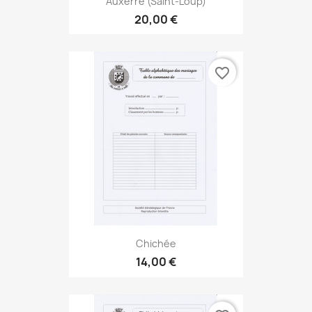
Auxerre (Saint-Loup)
20,00 €
favorite_border
Chichée
14,00 €