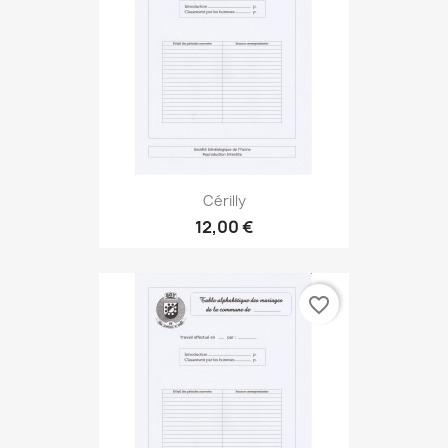
Cérilly
12,00 €
favorite_border