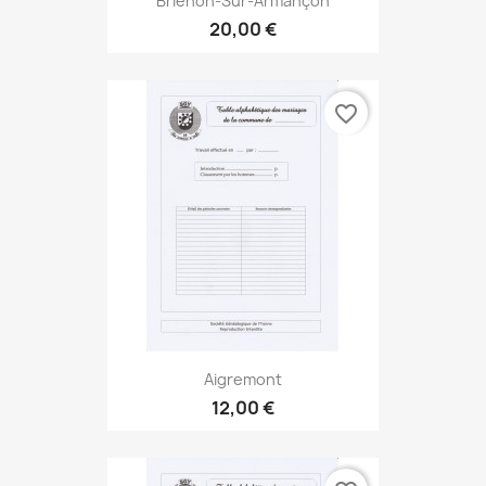
Brienon-Sur-Armançon
20,00 €
favorite_border
Aigremont
12,00 €