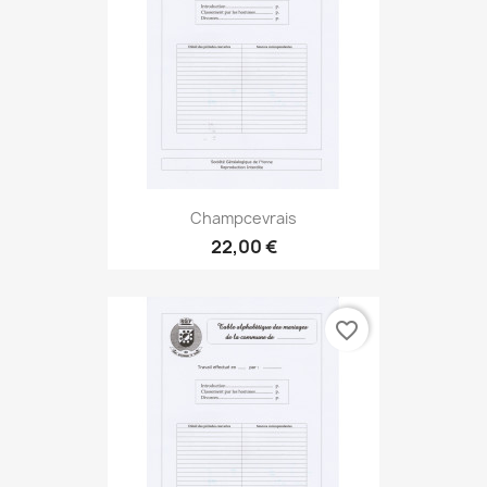
Champcevrais
22,00 €
favorite_border