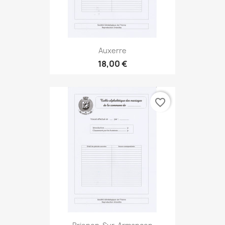
Auxerre
18,00 €
favorite_border