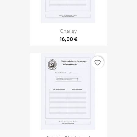
Chailley
16,00 €
favorite_border