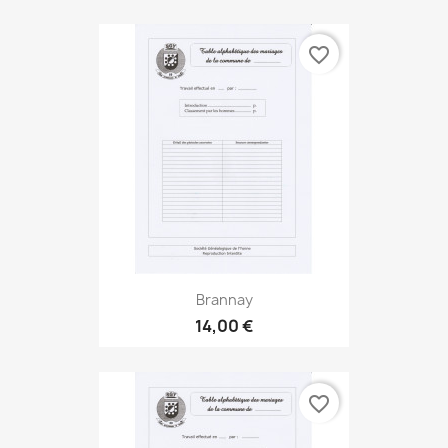
favorite_border
Brannay
14,00 €
favorite_border