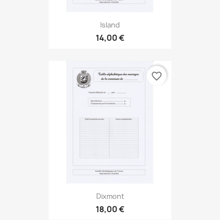
Island
14,00 €
favorite_border
Dixmont
18,00 €