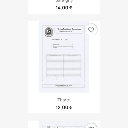
Santigny
14,00 €
favorite_border
Tharot
12,00 €