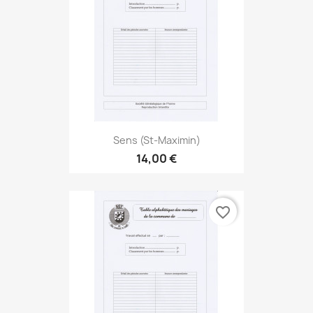
Sens (St-Maximin)
14,00 €
favorite_border