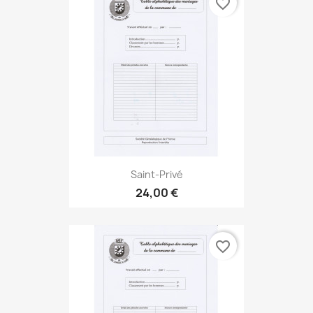
favorite_border
Saint-Privé
24,00 €
favorite_border