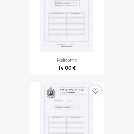
Malicorne
14,00 €
favorite_border