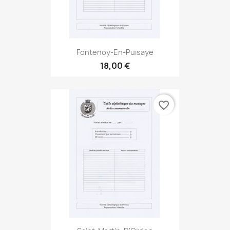
Fontenoy-En-Puisaye
18,00 €
favorite_border