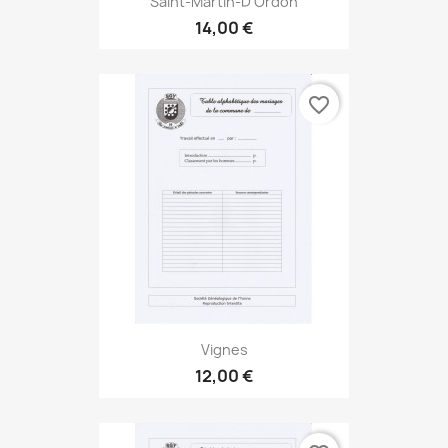
Saint-Martin-D'Ordon
14,00 €
favorite_border
Vignes
12,00 €