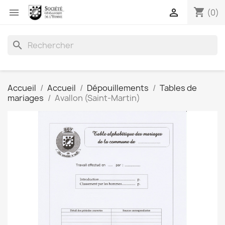
shopping_cart


(0)
search
Accueil
Accueil
Dépouillements
Tables de
mariages
Avallon (Saint-Martin)