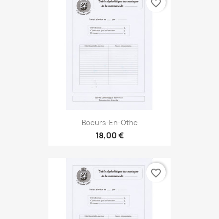
favorite_border
Boeurs-En-Othe
18,00 €
favorite_border