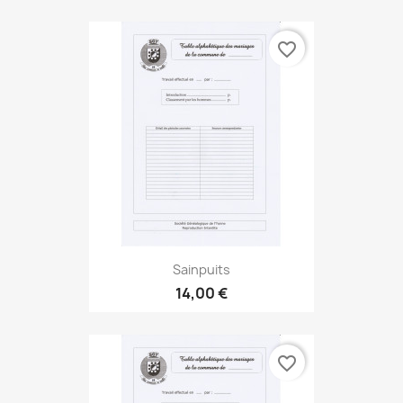
favorite_border
Sainpuits
14,00 €
favorite_border