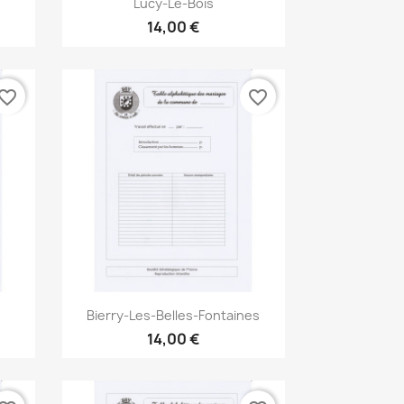

Lucy-Le-Bois
14,00 €
vorite_border
favorite_border
Aperçu rapide

Bierry-Les-Belles-Fontaines
14,00 €