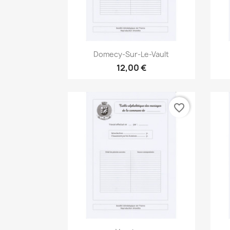
Aperçu rapide

Domecy-Sur-Le-Vault
12,00 €
favorite_border
Aperçu rapide