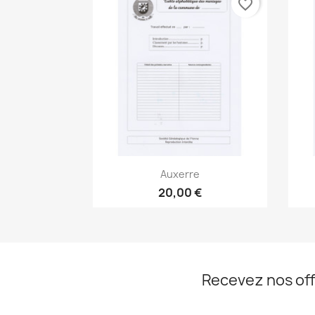
favorite_border
Aperçu rapide

Auxerre
20,00 €
Recevez nos off