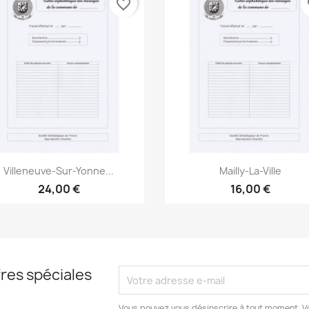
favorite_border
fa
Aperçu rapide
Aperçu rapide


Villeneuve-Sur-Yonne...
Mailly-La-Ville
24,00 €
16,00 €
res spéciales
Vous pouvez vous désinscrire à tout moment. V