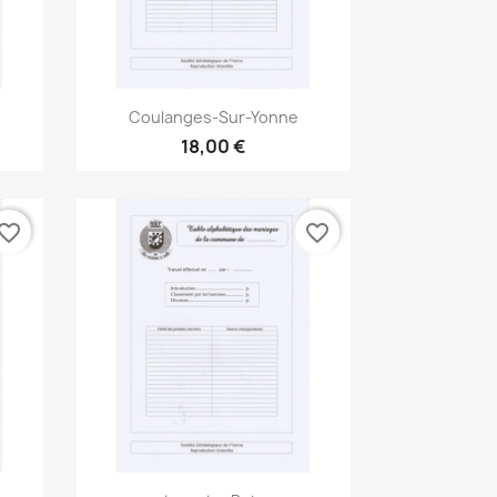
Aperçu rapide

Coulanges-Sur-Yonne
18,00 €
vorite_border
favorite_border
Aperçu rapide