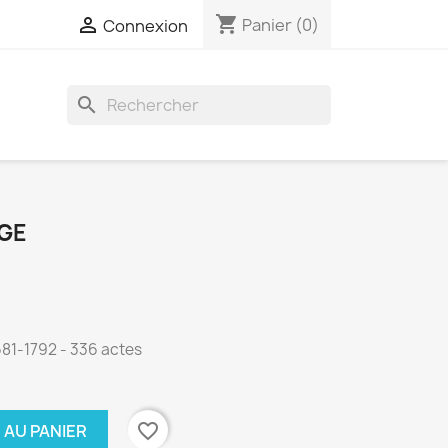
shopping_cart

Panier
(0)
Connexion
search
GE
1681-1792 - 336 actes
favorite_border
 AU PANIER