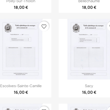


Poilly-Sur-Tholon
Bellechaume
18,00 €
18,00 €
favorite_border
fa
Aperçu rapide
Aperçu rapide


Escolives-Sainte-Camille
Sacy
16,00 €
16,00 €