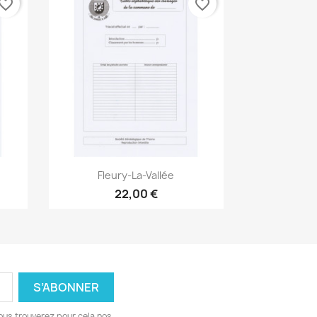
vorite_border
favorite_border
Aperçu rapide

Fleury-La-Vallée
22,00 €
ous trouverez pour cela nos