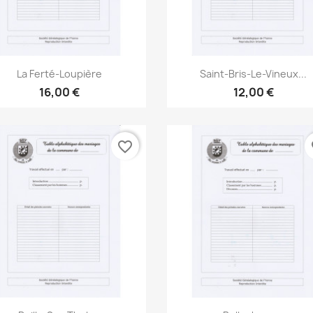
Aperçu rapide
Aperçu rapide


La Ferté-Loupière
Saint-Bris-Le-Vineux...
16,00 €
12,00 €
favorite_border
fa
Aperçu rapide
Aperçu rapide