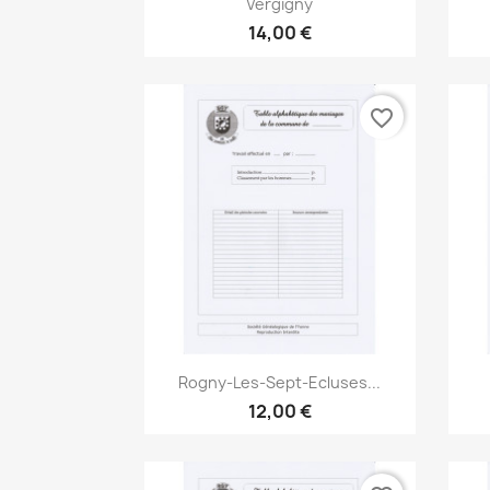

Vergigny
14,00 €
favorite_border
Aperçu rapide

Rogny-Les-Sept-Ecluses...
12,00 €