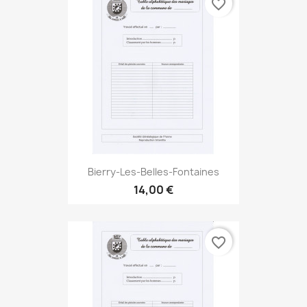
favorite_border
Bierry-Les-Belles-Fontaines
14,00 €
favorite_border