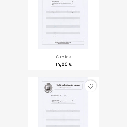
Girolles
14,00 €
favorite_border