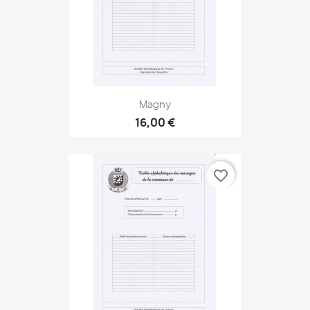
Magny
16,00 €
favorite_border