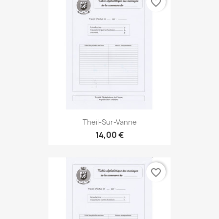
favorite_border
Theil-Sur-Vanne
14,00 €
favorite_border