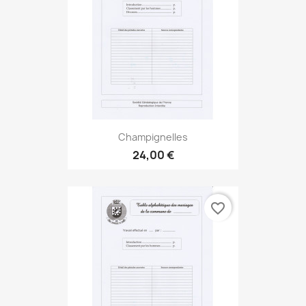
Champignelles
24,00 €
favorite_border