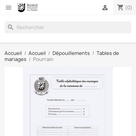
shopping_cart


(0)
search
Accueil
Accueil
Dépouillements
Tables de
mariages
Pourrain