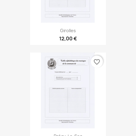
Girolles
12,00 €
favorite_border