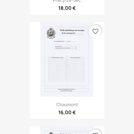
Précy-Le-Sec
18,00 €
favorite_border
Chaumont
16,00 €