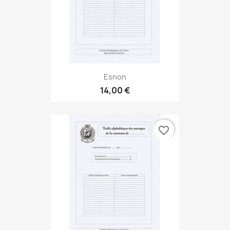
Esnon
14,00 €
favorite_border