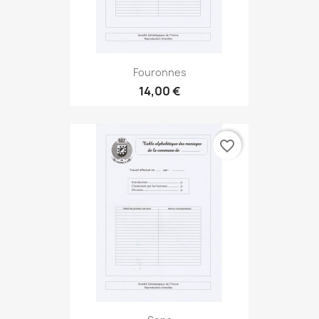
Fouronnes
14,00 €
favorite_border