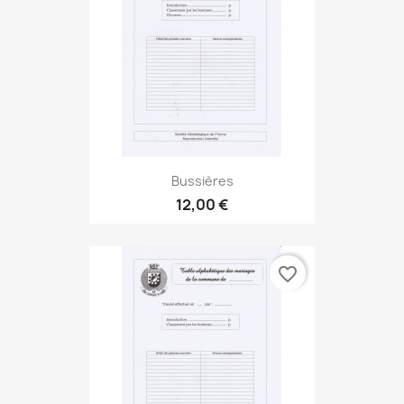
Bussières
12,00 €
favorite_border