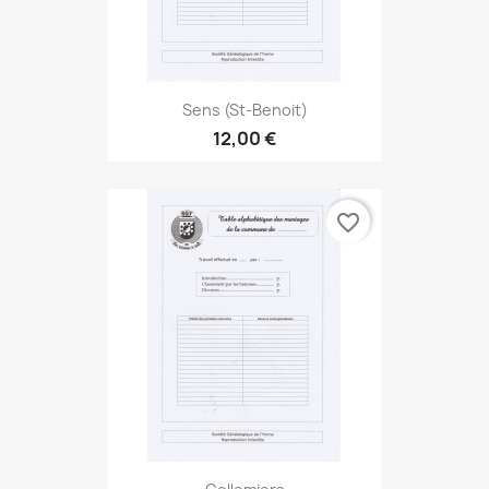
Sens (St-Benoit)
12,00 €
favorite_border