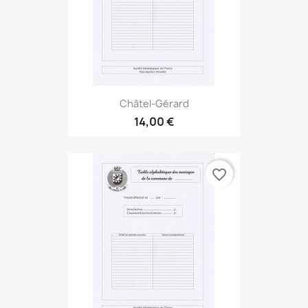
Châtel-Gérard
14,00 €
favorite_border