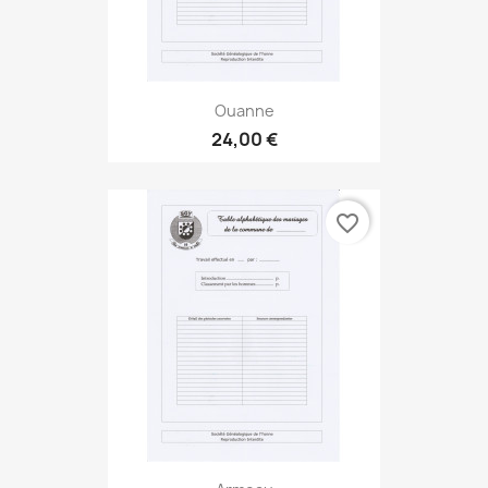
Ouanne
24,00 €
favorite_border