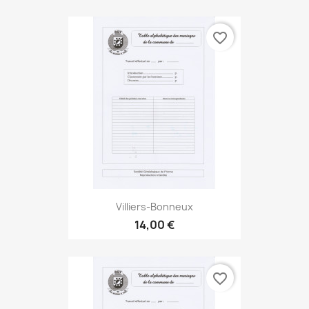
favorite_border
Villiers-Bonneux
14,00 €
favorite_border