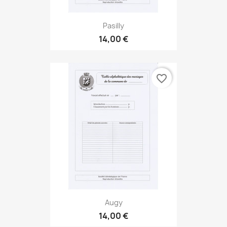
Pasilly
14,00 €
favorite_border
Augy
14,00 €