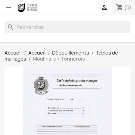
shopping_cart


(0)
search
Accueil
Accueil
Dépouillements
Tables de
mariages
Moulins-en-Tonnerois