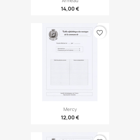
Armeau
14,00 €
favorite_border
Mercy
12,00 €