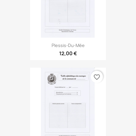
Plessis-Du-Mée
12,00 €
favorite_border