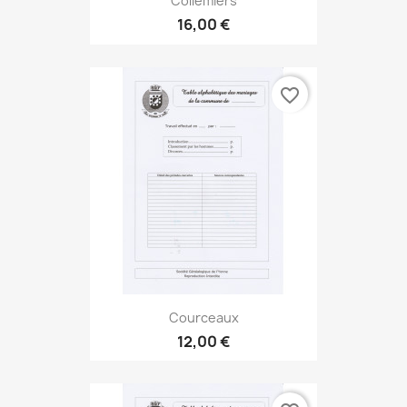
Collemiers
16,00 €
favorite_border
Courceaux
12,00 €