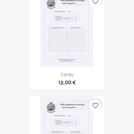
favorite_border
Cérilly
12,00 €
favorite_border