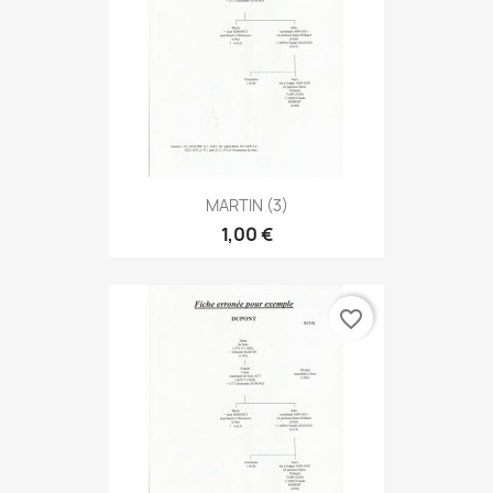
MARTIN (3)
1,00 €
favorite_border