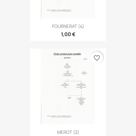
FOURNERAT (4)
1,00 €
favorite_border
MEROT (2)