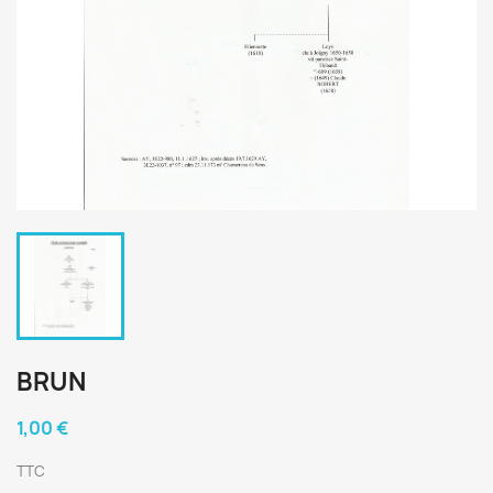
BRUN
1,00 €
TTC