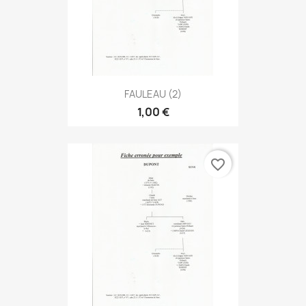
FAULEAU (2)
1,00 €
favorite_border