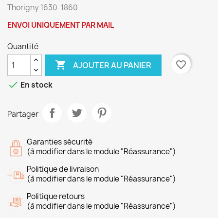
Thorigny 1630-1860
ENVOI UNIQUEMENT PAR MAIL
Quantité

favorite_border
AJOUTER AU PANIER

En stock
Partager
Garanties sécurité
(à modifier dans le module "Réassurance")
Politique de livraison
(à modifier dans le module "Réassurance")
Politique retours
(à modifier dans le module "Réassurance")