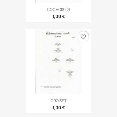
COCHOIS (2)
1,00 €
favorite_border
CROISET
1,00 €