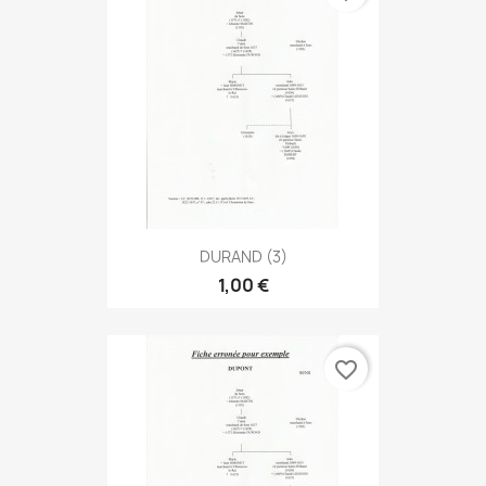
DURAND (3)
1,00 €
favorite_border