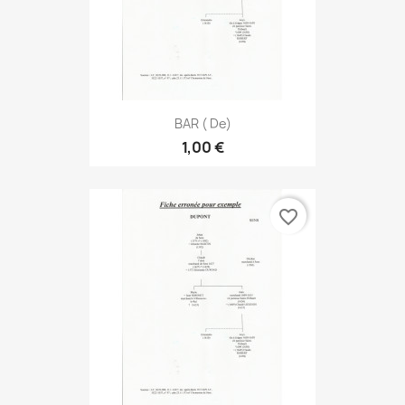
BAR ( De)
1,00 €
favorite_border