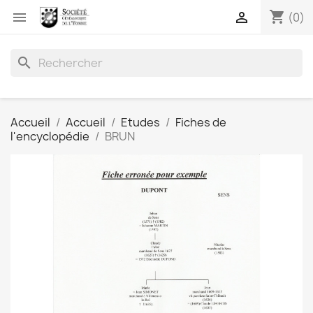
shopping_cart


(0)
search
Accueil
Accueil
Etudes
Fiches de
l'encyclopédie
BRUN