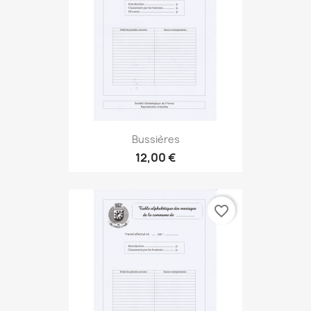
Bussières
12,00 €
favorite_border