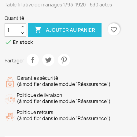
Table filiative de mariages 1793-1920 - 530 actes
Quantité

favorite_border
AJOUTER AU PANIER

En stock
Partager
Garanties sécurité
(à modifier dans le module "Réassurance")
Politique de livraison
(à modifier dans le module "Réassurance")
Politique retours
(à modifier dans le module "Réassurance")