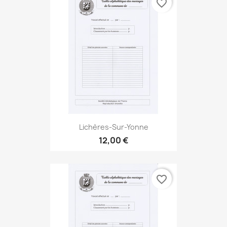
favorite_border
Lichères-Sur-Yonne
12,00 €
favorite_border