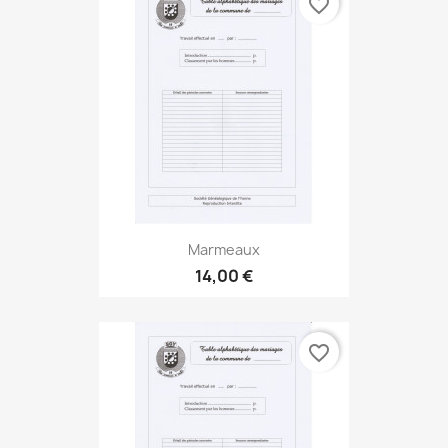
favorite_border
Marmeaux
14,00 €
favorite_border