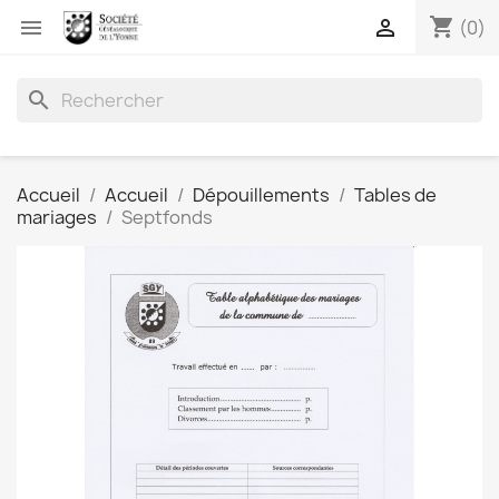
shopping_cart


(0)
search
Accueil
Accueil
Dépouillements
Tables de
mariages
Septfonds