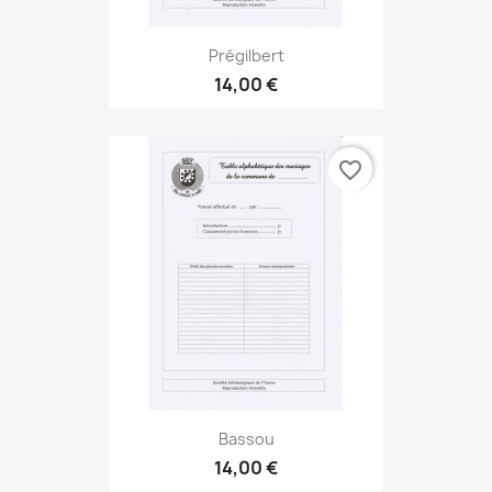
Prégilbert
14,00 €
favorite_border
Bassou
14,00 €