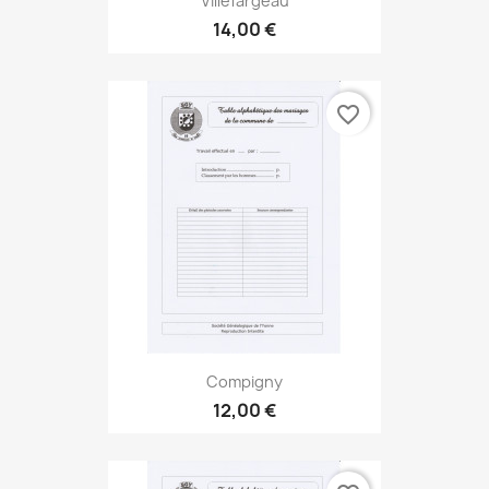
Villefargeau
14,00 €
favorite_border
Compigny
12,00 €