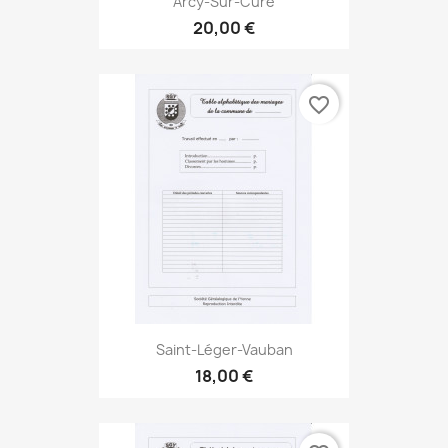
Arcy-Sur-Cure
20,00 €
favorite_border
Saint-Léger-Vauban
18,00 €