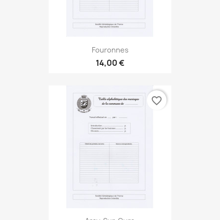
Fouronnes
14,00 €
favorite_border