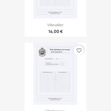
Villevallier
14,00 €
favorite_border