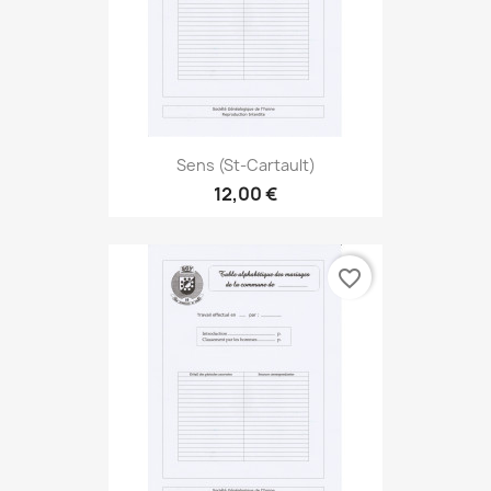
Sens (St-Cartault)
12,00 €
favorite_border