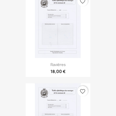
favorite_border
Ravières
18,00 €
favorite_border