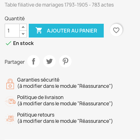
Table filiative de mariages 1793-1905 - 783 actes
Quantité

favorite_border
AJOUTER AU PANIER

En stock
Partager
Garanties sécurité
(à modifier dans le module "Réassurance")
Politique de livraison
(à modifier dans le module "Réassurance")
Politique retours
(à modifier dans le module "Réassurance")