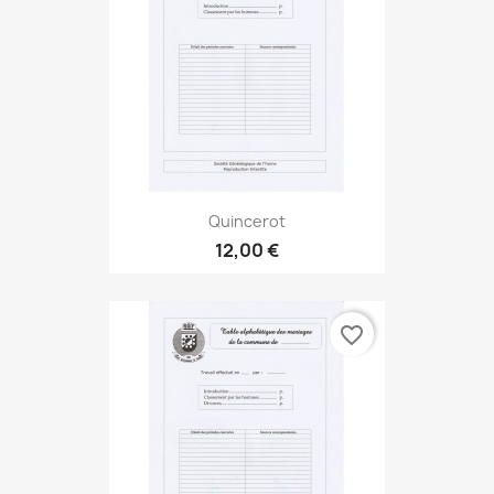
Quincerot
12,00 €
favorite_border