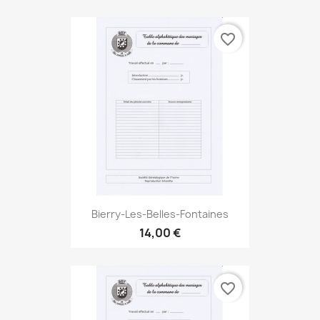
favorite_border
Bierry-Les-Belles-Fontaines
14,00 €
favorite_border