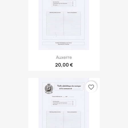
Auxerre
20,00 €
favorite_border