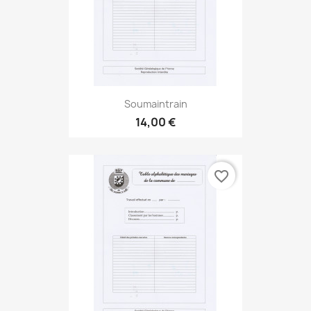
Soumaintrain
14,00 €
favorite_border