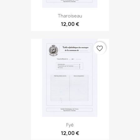
Tharoiseau
12,00 €
favorite_border
Fyé
12,00 €