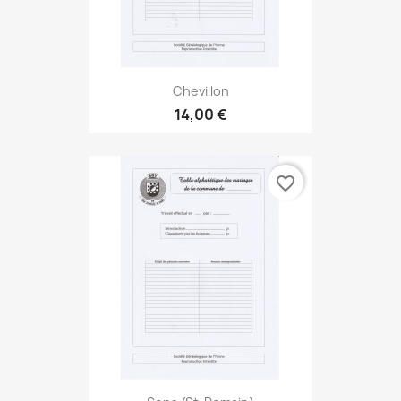
Chevillon
14,00 €
favorite_border