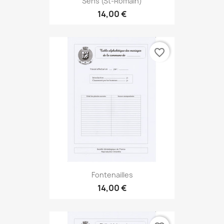
Sens (St-Romain)
14,00 €
favorite_border
Fontenailles
14,00 €