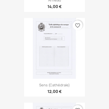
Armeau
14,00 €
favorite_border
Sens (Cathédrale)
12,00 €