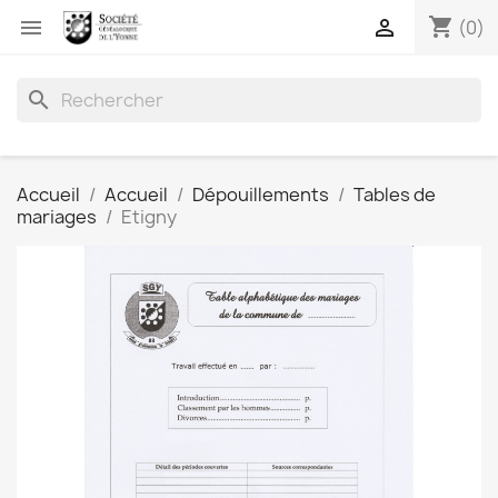
shopping_cart


(0)
search
Accueil
Accueil
Dépouillements
Tables de
mariages
Etigny