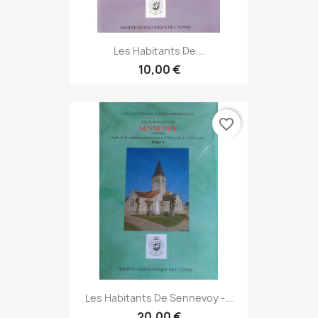
Les Habitants De...
10,00 €
favorite_border
Les Habitants De Sennevoy -...
20,00 €