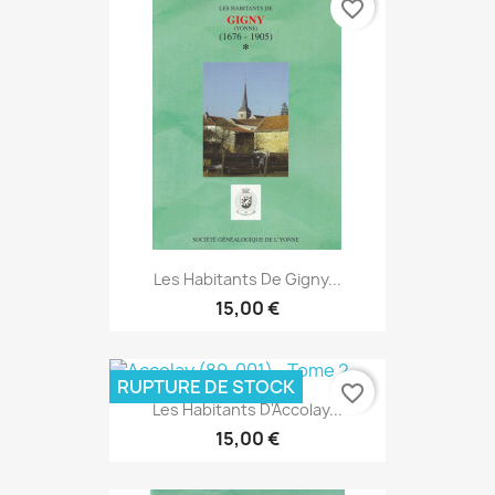
favorite_border
Les Habitants De Gigny...
15,00 €
RUPTURE DE STOCK
favorite_border
Les Habitants D'Accolay...
15,00 €