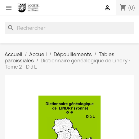
shopping_cart


(0)
search
Accueil
Accueil
Dépouillements
Tables
paroissiales
Dictionnaire généalogique de Lindry -
Tome 2 - D à L