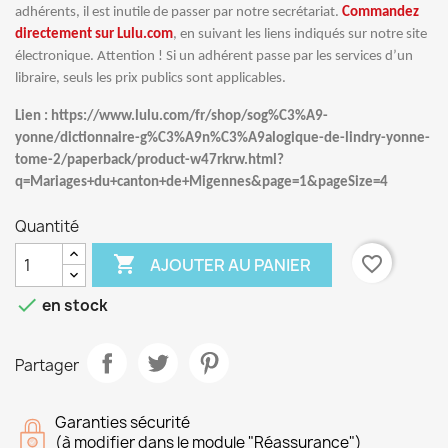
adhérents, il est inutile de passer par notre secrétariat.
Commandez
directement sur Lulu.com
, en suivant les liens indiqués sur notre site
électronique. Attention ! Si un adhérent passe par les services d’un
libraire, seuls les prix publics sont applicables.
Lien : https://www.lulu.com/fr/shop/sog%C3%A9-
yonne/dictionnaire-g%C3%A9n%C3%A9alogique-de-lindry-yonne-
tome-2/paperback/product-w47rkrw.html?
q=Mariages+du+canton+de+Migennes&page=1&pageSize=4
Quantité

favorite_border
AJOUTER AU PANIER

en stock
Partager
Garanties sécurité
(à modifier dans le module "Réassurance")