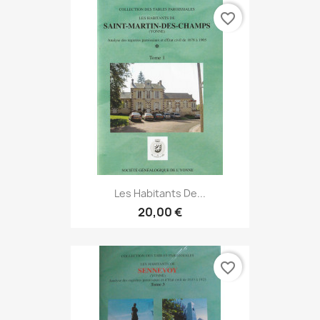
favorite_border
Les Habitants De...
20,00 €
favorite_border