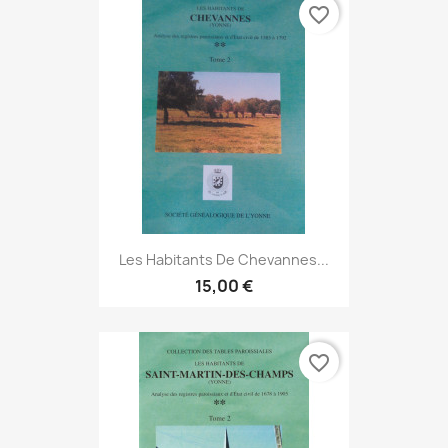
favorite_border
Les Habitants De Chevannes...
15,00 €
favorite_border