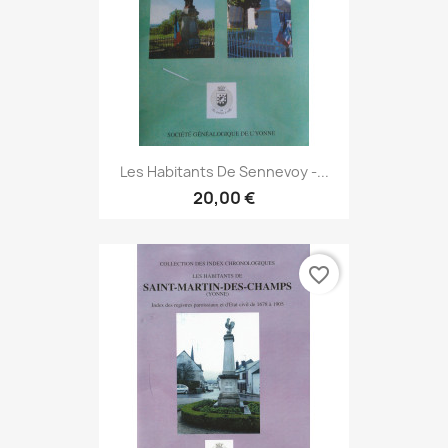
Les Habitants De Sennevoy -...
20,00 €
favorite_border