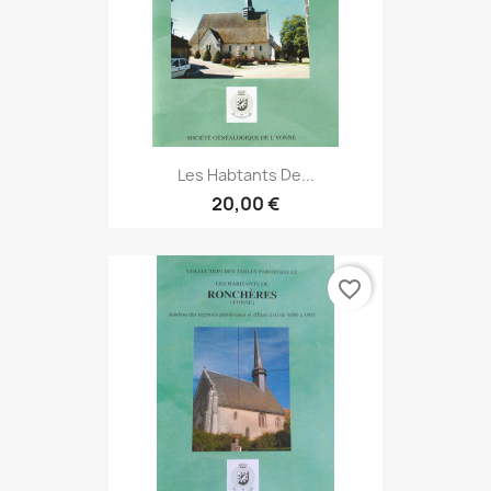
Les Habtants De...
20,00 €
favorite_border