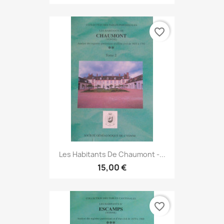
favorite_border
Les Habitants De Chaumont -...
15,00 €
favorite_border