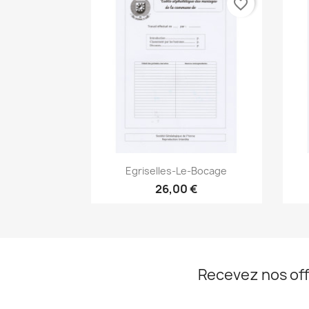
favorite_border
Aperçu rapide

Egriselles-Le-Bocage
26,00 €
Recevez nos off