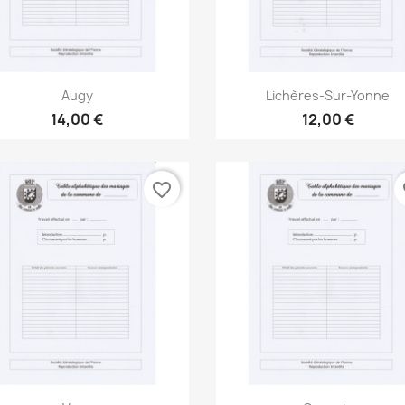
Aperçu rapide
Aperçu rapide


Augy
Lichères-Sur-Yonne
14,00 €
12,00 €
favorite_border
fa
Aperçu rapide
Aperçu rapide