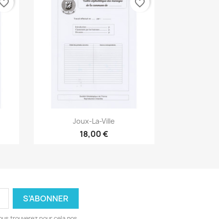
vorite_border
favorite_border
Aperçu rapide

Joux-La-Ville
18,00 €
ous trouverez pour cela nos