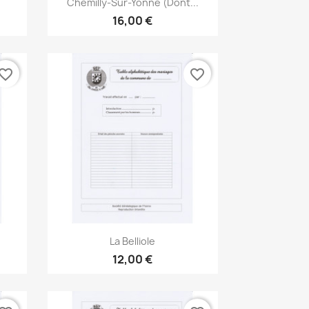

Chemilly-Sur-Yonne (dont...
16,00 €
vorite_border
favorite_border
Aperçu rapide

La Belliole
12,00 €