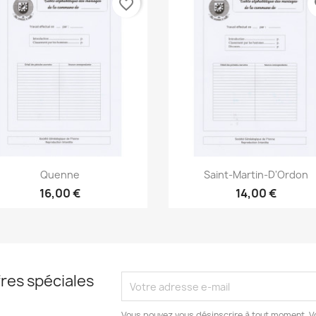
favorite_border
fa
Aperçu rapide
Aperçu rapide


Quenne
Saint-Martin-D'Ordon
16,00 €
14,00 €
res spéciales
Vous pouvez vous désinscrire à tout moment. V