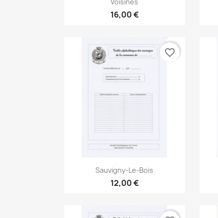

Voisines
16,00 €
favorite_border
Aperçu rapide

Sauvigny-Le-Bois
12,00 €