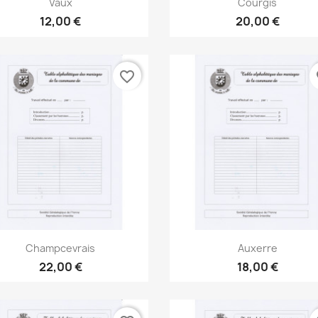


Vaux
Courgis
12,00 €
20,00 €
favorite_border
fa
Aperçu rapide
Aperçu rapide


Champcevrais
Auxerre
22,00 €
18,00 €