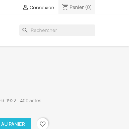
shopping_cart

Panier
(0)
Connexion
search
793-1922 – 400 actes
favorite_border
 AU PANIER