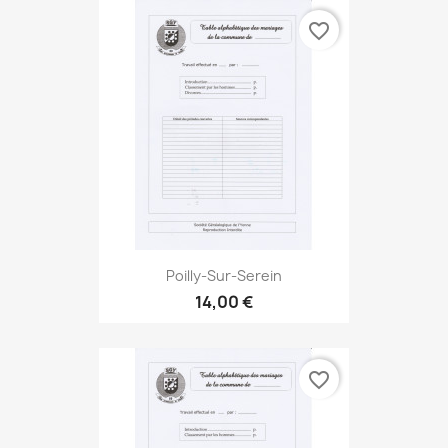
favorite_border
Poilly-Sur-Serein
14,00 €
favorite_border