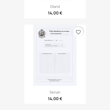
Gland
14,00 €
favorite_border
Senan
14,00 €