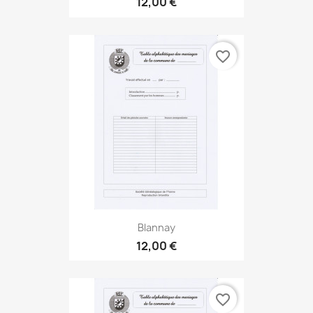
12,00 €
favorite_border
Blannay
12,00 €
favorite_border