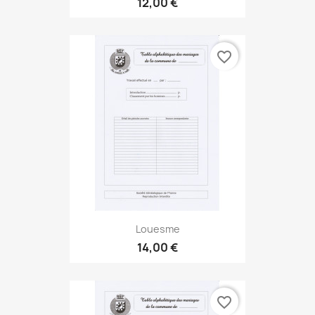
12,00 €
favorite_border
Louesme
14,00 €
favorite_border