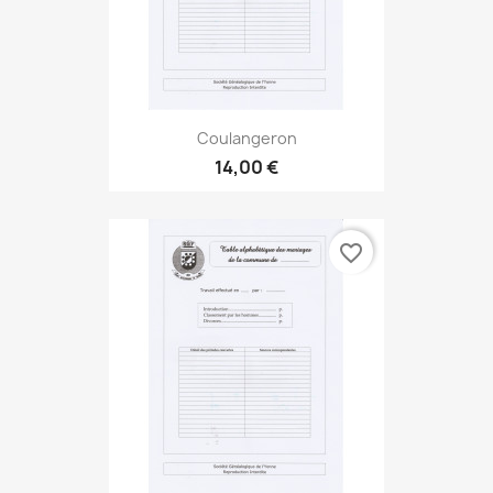
Coulangeron
14,00 €
favorite_border