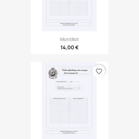
Montillot
14,00 €
favorite_border