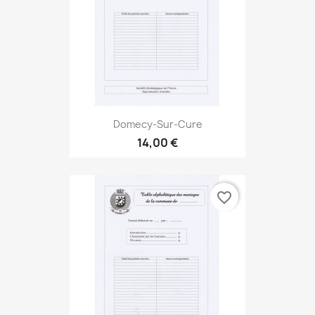
Domecy-Sur-Cure
14,00 €
favorite_border