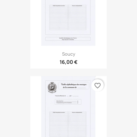
Soucy
16,00 €
favorite_border