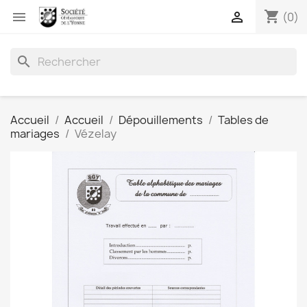
shopping_cart


(0)
search
Accueil
Accueil
Dépouillements
Tables de
mariages
Vézelay