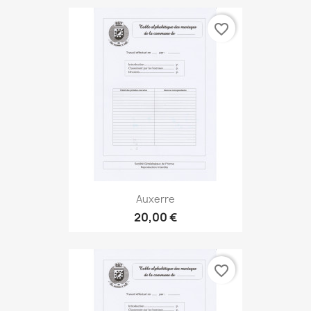
favorite_border
Auxerre
20,00 €
favorite_border