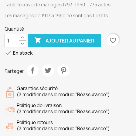
Table filiative de mariages 1793-1950 – 775 actes
Les mariages de 1917 à 1950 ne sont pas filiatifs
Quantité

favorite_border
AJOUTER AU PANIER

En stock
Partager
Garanties sécurité
(à modifier dans le module "Réassurance")
Politique de livraison
(à modifier dans le module "Réassurance")
Politique retours
(à modifier dans le module "Réassurance")