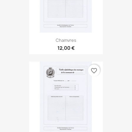
Chamvres
12,00 €
favorite_border