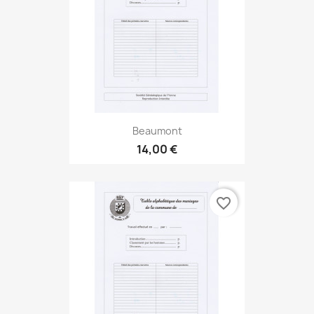
Beaumont
14,00 €
favorite_border