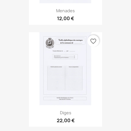
Menades
12,00 €
favorite_border
Diges
22,00 €