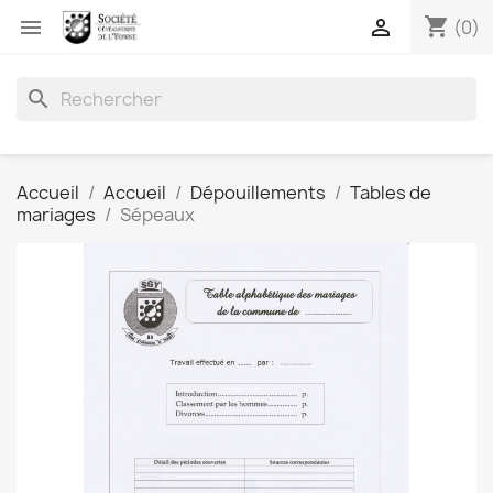
shopping_cart


(0)
search
Accueil
Accueil
Dépouillements
Tables de
mariages
Sépeaux