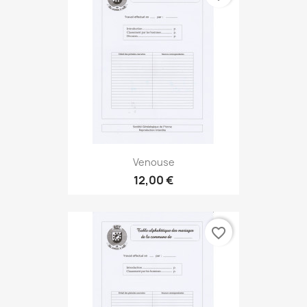
Venouse
12,00 €
favorite_border