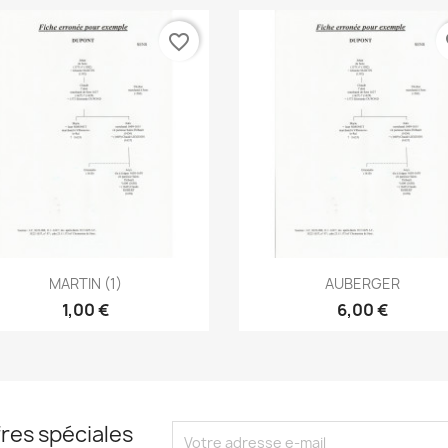
favorite_border
fa
Aperçu rapide
Aperçu rapide


MARTIN (1)
AUBERGER
1,00 €
6,00 €
res spéciales