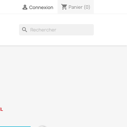
shopping_cart

Panier
(0)
Connexion
search
IL