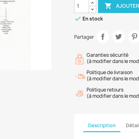

AJOUTER

En stock
Partager
Garanties sécurité
(à modifier dans le mo
Politique de livraison
(à modifier dans le mo
Politique retours
(à modifier dans le mo
Description
Détai