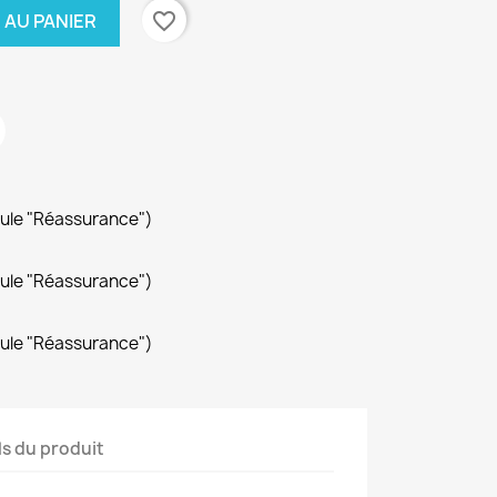
favorite_border
 AU PANIER
dule "Réassurance")
dule "Réassurance")
dule "Réassurance")
ls du produit