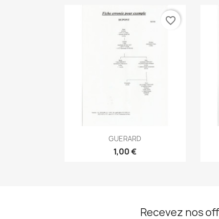
favorite_border
Aperçu rapide

GUERARD
1,00 €
Recevez nos off