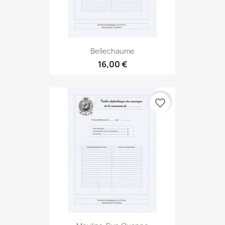
Bellechaume
16,00 €
favorite_border