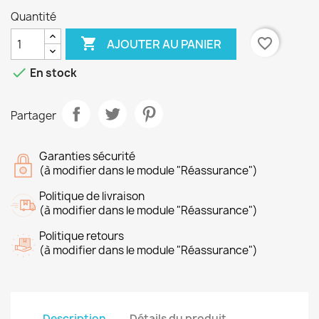
Quantité

favorite_border
AJOUTER AU PANIER

En stock
Partager
Garanties sécurité
(à modifier dans le module "Réassurance")
Politique de livraison
(à modifier dans le module "Réassurance")
Politique retours
(à modifier dans le module "Réassurance")
Description
Détails du produit