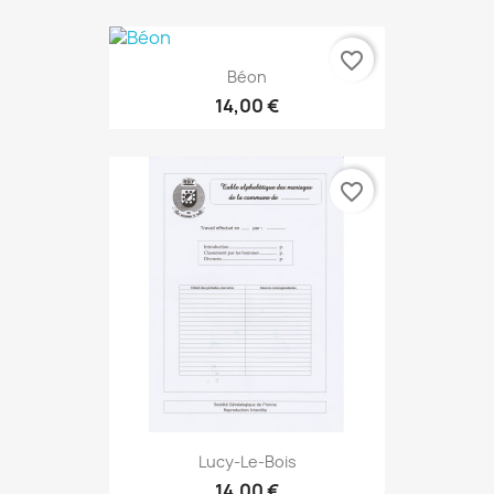
favorite_border
Béon
14,00 €
favorite_border
Lucy-Le-Bois
14,00 €