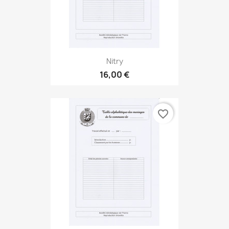
Nitry
16,00 €
favorite_border