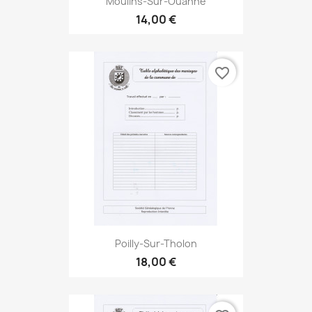
Moulins-Sur-Ouanne
14,00 €
favorite_border
Poilly-Sur-Tholon
18,00 €