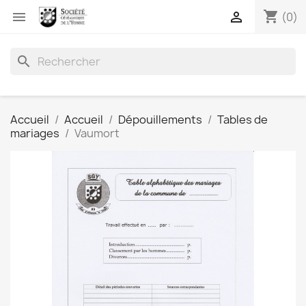
shopping_cart


(0)
search
Accueil
Accueil
Dépouillements
Tables de
mariages
Vaumort