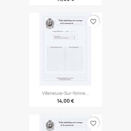
favorite_border
Villeneuve-Sur-Yonne...
14,00 €
favorite_border