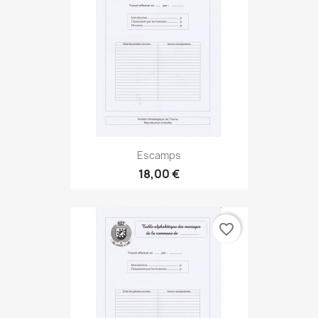
Escamps
18,00 €
favorite_border