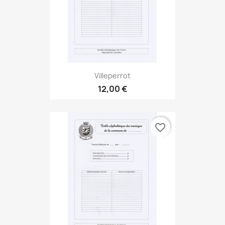
Villeperrot
12,00 €
favorite_border