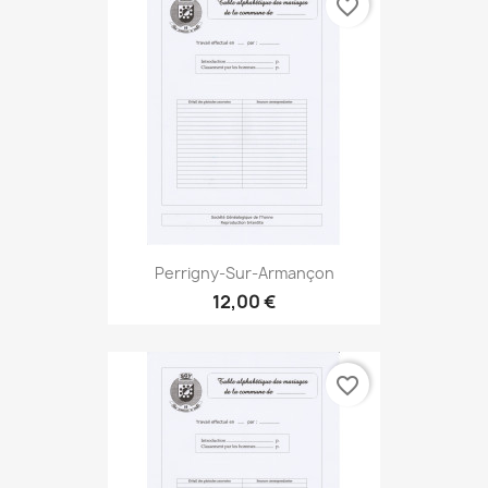
favorite_border
Perrigny-Sur-Armançon
12,00 €
favorite_border