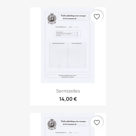
favorite_border
Sermizelles
14,00 €
favorite_border