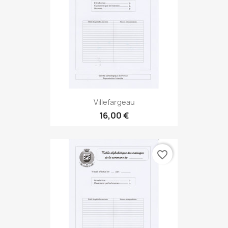
Villefargeau
16,00 €
favorite_border