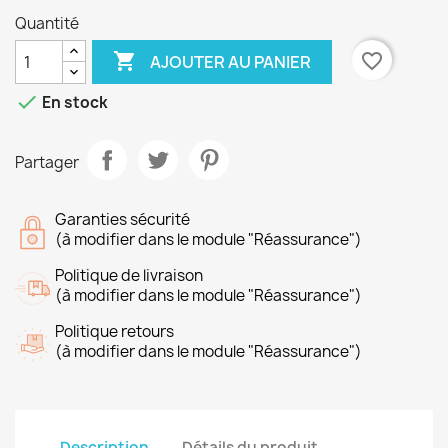
Quantité

favorite_border
AJOUTER AU PANIER

En stock
Partager
Garanties sécurité
(à modifier dans le module "Réassurance")
Politique de livraison
(à modifier dans le module "Réassurance")
Politique retours
(à modifier dans le module "Réassurance")
Description
Détails du produit