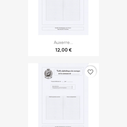
Auxerre...
12,00 €
favorite_border