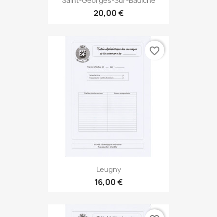
Saint-Georges-Sur-Baulche
20,00 €
favorite_border
Leugny
16,00 €