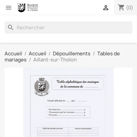
shopping_cart


(0)
search
Accueil
Accueil
Dépouillements
Tables de
mariages
Aillant-sur-Tholon