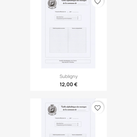
favorite_border
Subligny
12,00 €
favorite_border