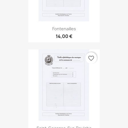
Fontenailles
14,00 €
favorite_border