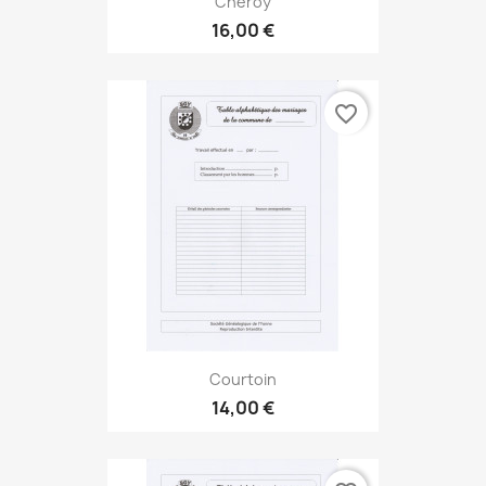
Chéroy
16,00 €
favorite_border
Courtoin
14,00 €