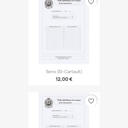
favorite_border
Sens (St-Cartault)
12,00 €
favorite_border