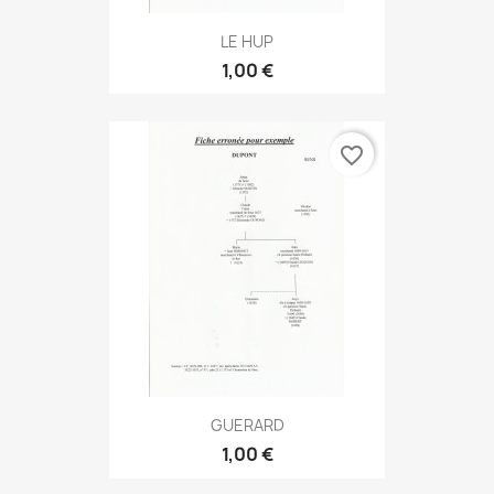
LE HUP
1,00 €
favorite_border
GUERARD
1,00 €