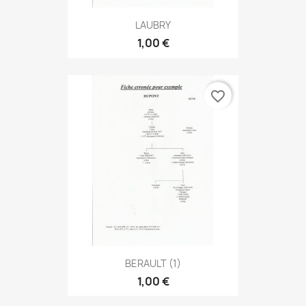
LAUBRY
1,00 €
favorite_border
BERAULT (1)
1,00 €