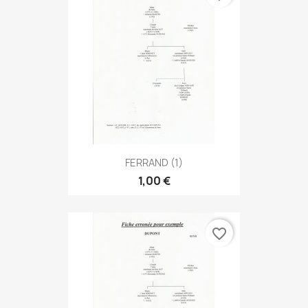
FERRAND (1)
1,00 €
favorite_border