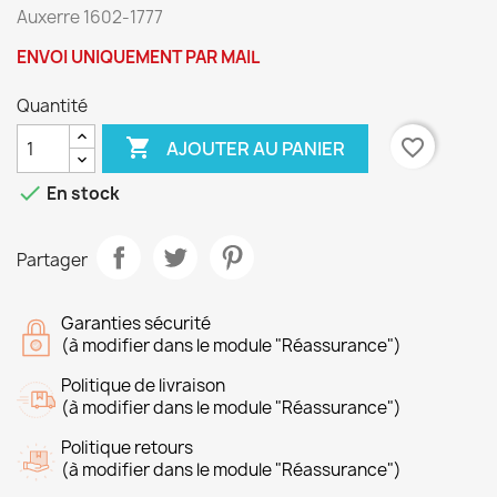
Auxerre 1602-1777
ENVOI UNIQUEMENT PAR MAIL
Quantité

favorite_border
AJOUTER AU PANIER

En stock
Partager
Garanties sécurité
(à modifier dans le module "Réassurance")
Politique de livraison
(à modifier dans le module "Réassurance")
Politique retours
(à modifier dans le module "Réassurance")