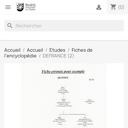
shopping_cart


(0)
search
Accueil
Accueil
Etudes
Fiches de
l'encyclopédie
DEFRANCE (2)