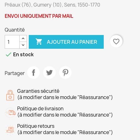
Préaux (76), Gumery (10), Sens, 1550-1770
ENVOI UNIQUEMENT PAR MAIL
Quantité

favorite_border
AJOUTER AU PANIER

En stock
Partager
Garanties sécurité
(à modifier dans le module "Réassurance")
Politique de livraison
(à modifier dans le module "Réassurance")
Politique retours
(à modifier dans le module "Réassurance")