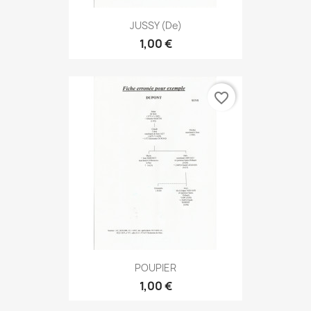
JUSSY (de)
1,00 €
favorite_border
POUPIER
1,00 €