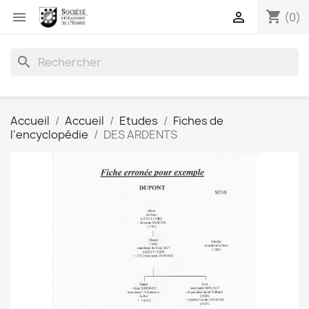
shopping_cart


(0)
search
Accueil
Accueil
Etudes
Fiches de
l'encyclopédie
DES ARDENTS