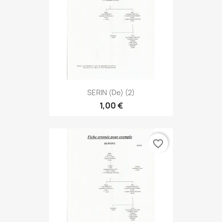
SERIN (de) (2)
1,00 €
favorite_border