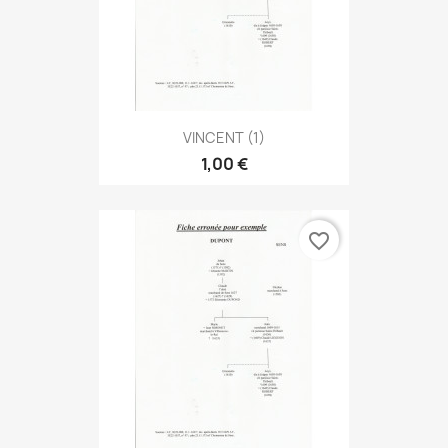
VINCENT (1)
1,00 €
favorite_border