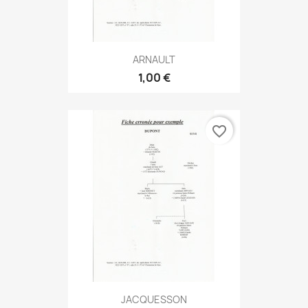
ARNAULT
1,00 €
favorite_border
JACQUESSON