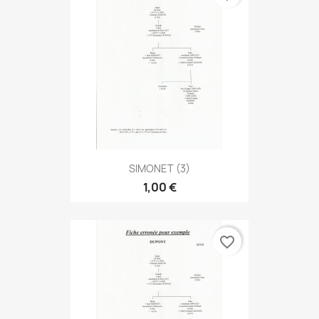
SIMONET (3)
1,00 €
favorite_border