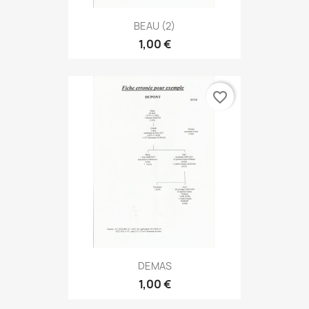
BEAU (2)
1,00 €
favorite_border
DEMAS
1,00 €