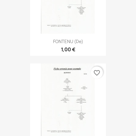
FONTENU (de)
1,00 €
favorite_border