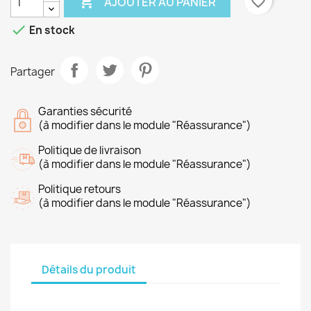

favorite_border
AJOUTER AU PANIER

En stock
Partager
Garanties sécurité
(à modifier dans le module "Réassurance")
Politique de livraison
(à modifier dans le module "Réassurance")
Politique retours
(à modifier dans le module "Réassurance")
Détails du produit