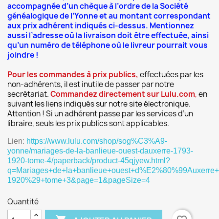
accompagnée d’un chèque à l’ordre de la Société
généalogique de l’Yonne et au montant correspondant
aux prix adhérent indiqués ci-dessus. Mentionnez
aussi l’adresse où la livraison doit être effectuée, ainsi
qu’un numéro de téléphone où le livreur pourrait vous
joindre !
Pour les commandes à prix publics,
effectuées par les
non-adhérents, il est inutile de passer par notre
secrétariat.
Commandez directement sur Lulu.com
,
en
suivant les liens indiqués sur notre site électronique.
Attention ! Si un adhérent passe par les services d’un
libraire, seuls les prix publics sont applicables.
Lien:
https://www.lulu.com/shop/sog%C3%A9-
yonne/mariages-de-la-banlieue-ouest-dauxerre-1793-
1920-tome-4/paperback/product-45qjyew.html?
q=Mariages+de+la+banlieue+ouest+d%E2%80%99Auxerre
1920%29+tome+3&page=1&pageSize=4
Quantité