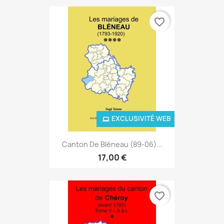
favorite_border
EXCLUSIVITÉ WEB
Canton De Bléneau (89-06)...
17,00 €
favorite_border