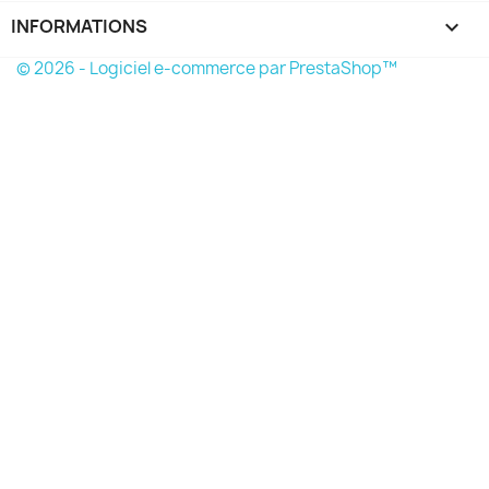
INFORMATIONS
keyboard_arrow_down
© 2026 - Logiciel e-commerce par PrestaShop™