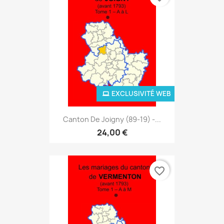
EXCLUSIVITÉ WEB
Canton De Joigny (89-19) -...
24,00 €
favorite_border