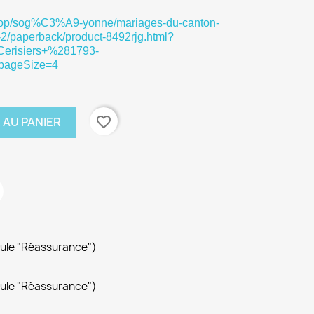
shop/sog%C3%A9-yonne/mariages-du-canton-
-2/paperback/product-8492rjg.html?
erisiers+%281793-
pageSize=4
favorite_border
 AU PANIER
dule "Réassurance")
dule "Réassurance")