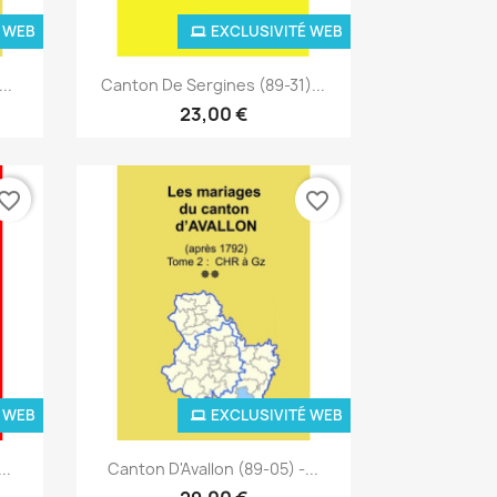
 WEB
EXCLUSIVITÉ WEB
Aperçu rapide

..
Canton De Sergines (89-31)...
23,00 €
vorite_border
favorite_border
 WEB
EXCLUSIVITÉ WEB
Aperçu rapide

..
Canton D'Avallon (89-05) -...