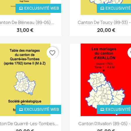
EXCLUSIVITÉ WEB
EXCLUSIVITÉ
Aperçu rapide
Aperçu rapide


nton De Bléneau (89-06)...
Canton De Toucy (89-33) -.
31,00 €
20,00 €
favorite_border
fa
EXCLUSIVITÉ WEB
EXCLUSIVITÉ
Aperçu rapide
Aperçu rapide


ton De Quarré-Les-Tombes...
Canton D'Avallon (89-05) -.