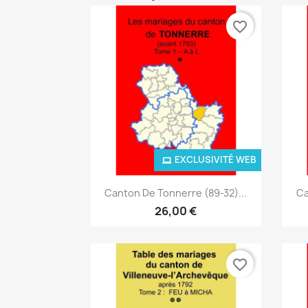
favorite_border
EXCLUSIVITÉ WEB
Aperçu rapide

Canton De Tonnerre (89-32)...
Ca
26,00 €
favorite_border