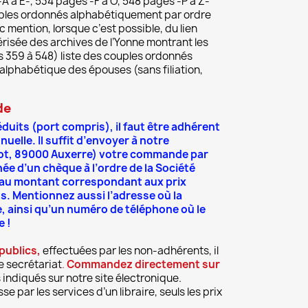
 à E-, 534 pages -F à O, 548 pages -P à Z-
ouples ordonnés alphabétiquement par ordre
mention, lorsque c’est possible, du lien
érisée des archives de l’Yonne montrant les
s 359 à 548) liste des couples ordonnés
lphabétique des épouses (sans filiation,
de
éduits (port compris), il faut être adhérent
nuelle. Il suffit d’envoyer à notre
rot, 89000 Auxerre) votre commande par
e d’un chèque à l’ordre de la Société
 au montant correspondant aux prix
s. Mentionnez aussi l’adresse où la
ée, ainsi qu’un numéro de téléphone où le
e !
publics,
effectuées par les non-adhérents, il
e secrétariat
.
Commandez directement sur
s indiqués sur notre site électronique.
e par les services d’un libraire, seuls les prix