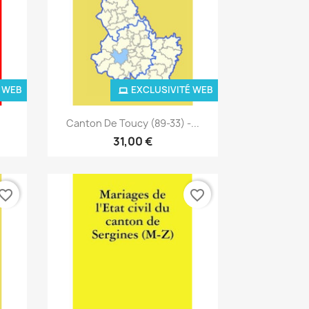
 WEB
EXCLUSIVITÉ WEB
Aperçu rapide

Canton De Toucy (89-33) -...
31,00 €
vorite_border
favorite_border