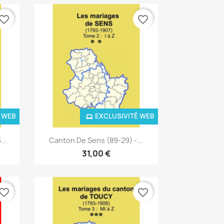
vorite_border
favorite_border
 WEB
EXCLUSIVITÉ WEB
Aperçu rapide

...
Canton De Sens (89-29) -...
31,00 €
vorite_border
favorite_border