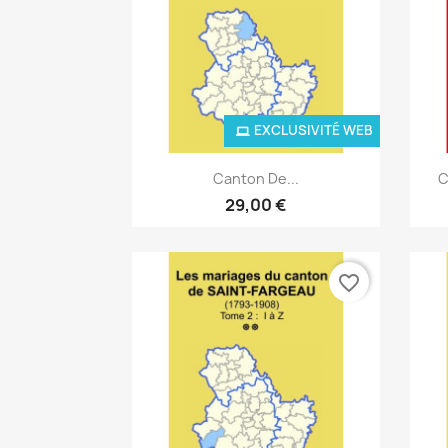
EXCLUSIVITÉ WEB
Aperçu rapide

Canton De...
C
29,00 €
favorite_border