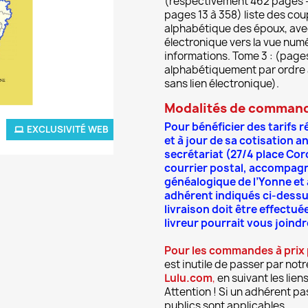
(respectivement 462 pages -A
pages 13 à 358) liste des c
alphabétique des époux, avec 
électronique vers la vue num
informations. Tome 3 : (page
alphabétiquement par ordre a
sans lien électronique).
Modalités de comman
Pour bénéficier des tarifs r
EXCLUSIVITÉ WEB
et à jour de sa cotisation an
secrétariat (27/4 place Co
courrier postal, accompagné
généalogique de l’Yonne et
adhérent indiqués ci-dessu
livraison doit être effectu
livreur pourrait vous joindr
Pour les commandes à prix 
est inutile de passer par notr
Lulu.com
,
en suivant les lien
Attention ! Si un adhérent pass
publics sont applicables.