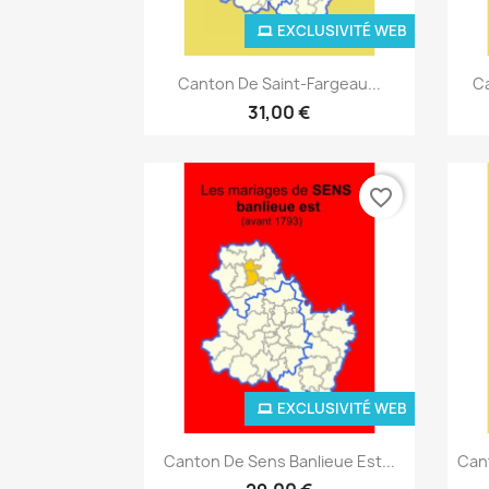
EXCLUSIVITÉ WEB
Aperçu rapide

Canton De Saint-Fargeau...
Ca
31,00 €
favorite_border
EXCLUSIVITÉ WEB
Aperçu rapide

Canton De Sens Banlieue Est...
Can