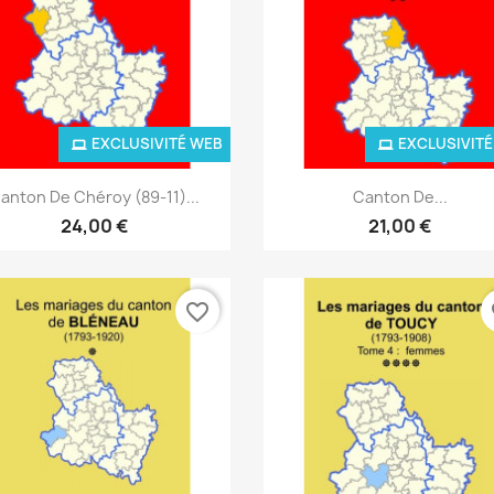
EXCLUSIVITÉ WEB
EXCLUSIVITÉ
Aperçu rapide
Aperçu rapide


anton De Chéroy (89-11)...
Canton De...
24,00 €
21,00 €
favorite_border
fa