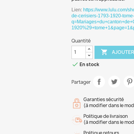
Lien:
https://www.lulu.com/
de-cerisiers-1793-1920-tome
q=Mariages+du+canton+de+C
1920%29+tome+1&page=1&
Quantité

AJOUTER

En stock
Partager
Garanties sécurité
(à modifier dans le mo
Politique de livraison
(à modifier dans le mo
Politique retours