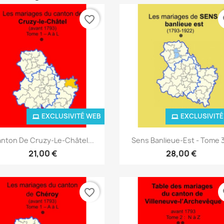
favorite_border
fa
EXCLUSIVITÉ WEB
EXCLUSIVITÉ
Aperçu rapide
Aperçu rapide


nton De Cruzy-Le-Châtel...
Sens Banlieue-Est - Tome 3
21,00 €
28,00 €
favorite_border
fa