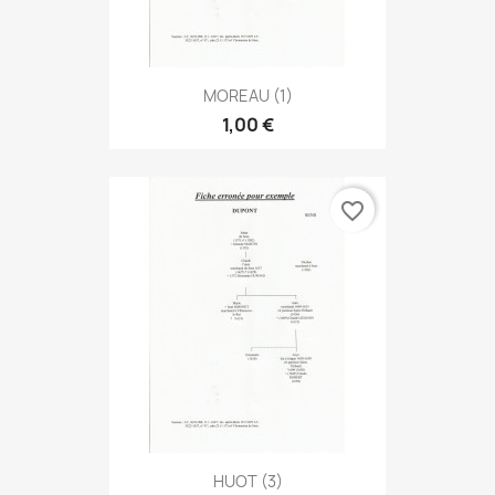
MOREAU (1)
1,00 €
favorite_border
HUOT (3)