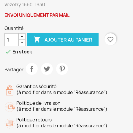
Vézelay 1660-1930
ENVOI UNIQUEMENT PAR MAIL
Quantité

favorite_border
AJOUTER AU PANIER

En stock
Partager
Garanties sécurité
(à modifier dans le module "Réassurance")
Politique de livraison
(à modifier dans le module "Réassurance")
Politique retours
(à modifier dans le module "Réassurance")