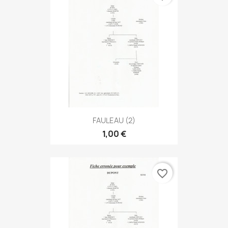
FAULEAU (2)
1,00 €
favorite_border