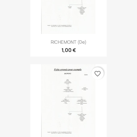
RICHEMONT (de)
1,00 €
favorite_border