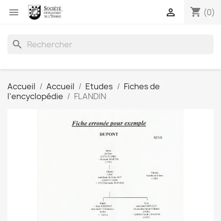
shopping_cart


(0)
search
Accueil
Accueil
Etudes
Fiches de
l'encyclopédie
FLANDIN