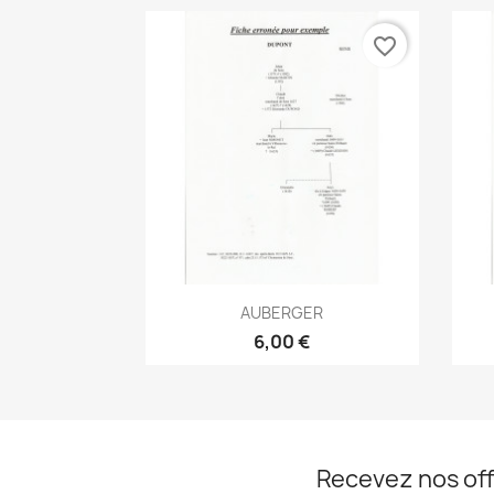
favorite_border
Aperçu rapide

AUBERGER
6,00 €
Recevez nos off