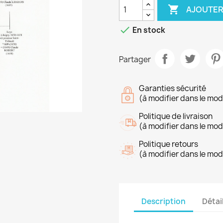

AJOUTER

En stock
Partager
Garanties sécurité
(à modifier dans le mo
Politique de livraison
(à modifier dans le mo
Politique retours
(à modifier dans le mo
Description
Détai