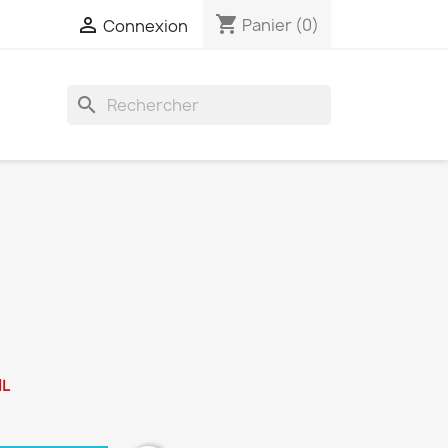
shopping_cart

Panier
(0)
Connexion
search
IL