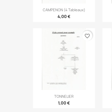
Aperçu rapide

CAMPENON (4 Tableaux)
4,00 €
favorite_border
Aperçu rapide

TONNELIER
1,00 €