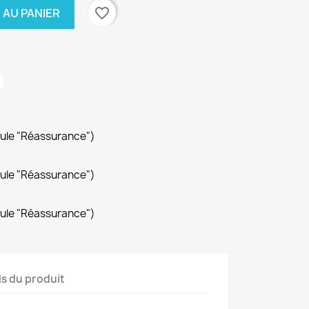
favorite_border
 AU PANIER
dule "Réassurance")
dule "Réassurance")
dule "Réassurance")
ls du produit