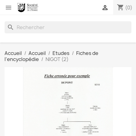
shopping_cart


(0)
search
Accueil
Accueil
Etudes
Fiches de
l'encyclopédie
NIGOT (2)