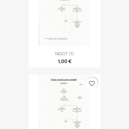
NIGOT (1)
1,00 €
favorite_border