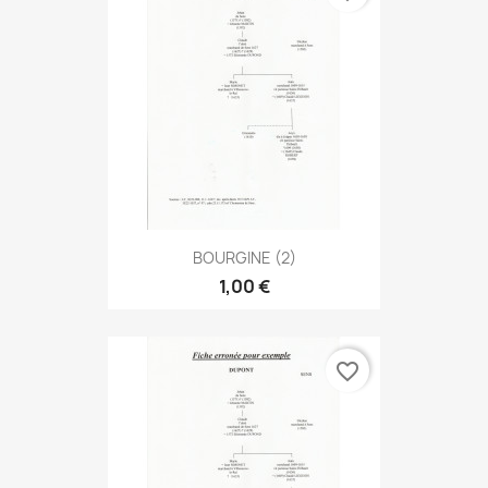
BOURGINE (2)
1,00 €
favorite_border