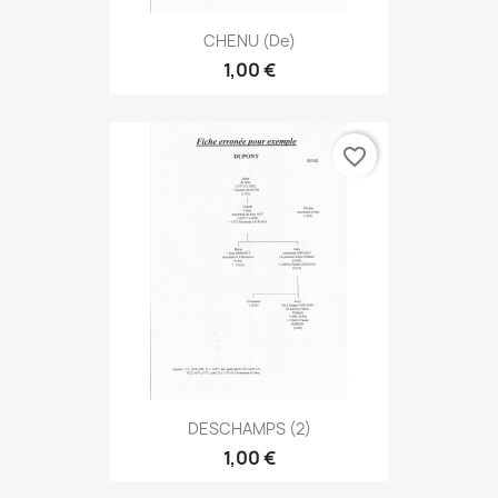
CHENU (de)
1,00 €
favorite_border
DESCHAMPS (2)
1,00 €