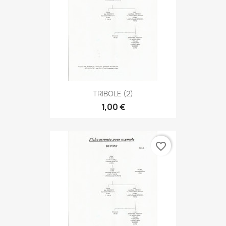
TRIBOLE (2)
1,00 €
favorite_border