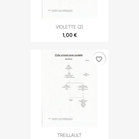
VIOLETTE (2)
1,00 €
favorite_border
TREILLAULT