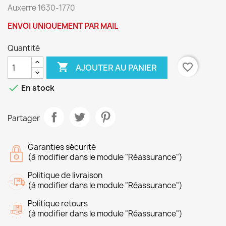
Auxerre 1630-1770
ENVOI UNIQUEMENT PAR MAIL
Quantité

favorite_border
AJOUTER AU PANIER

En stock
Partager
Garanties sécurité
(à modifier dans le module "Réassurance")
Politique de livraison
(à modifier dans le module "Réassurance")
Politique retours
(à modifier dans le module "Réassurance")