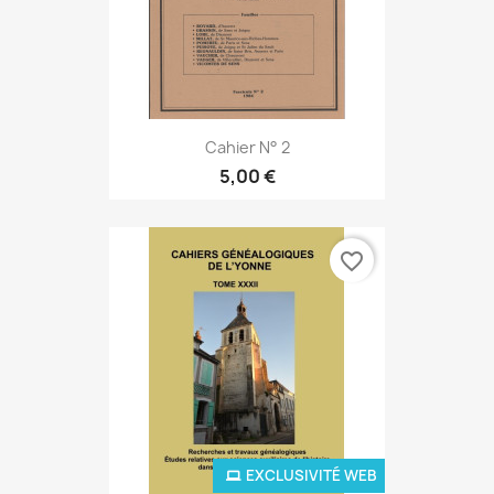
Cahier N° 2
5,00 €
favorite_border
EXCLUSIVITÉ WEB