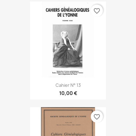
favorite_border
Cahier N° 13
10,00 €
favorite_border