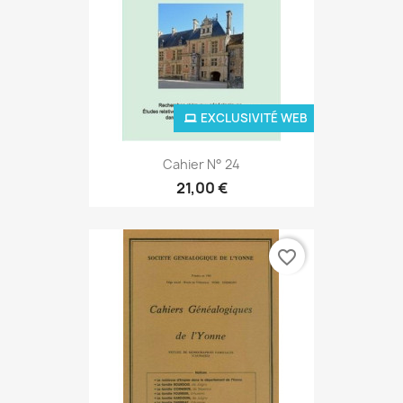
EXCLUSIVITÉ WEB
Cahier N° 24
21,00 €
favorite_border