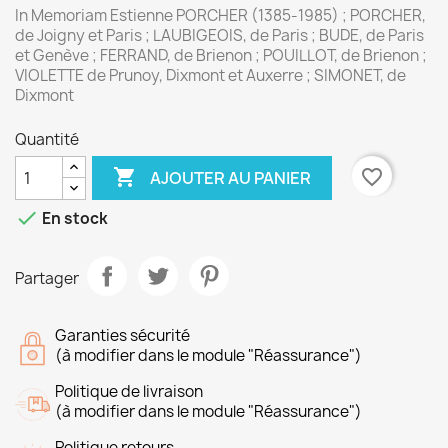
In Memoriam Estienne PORCHER (1385-1985) ; PORCHER,
de Joigny et Paris ; LAUBIGEOIS, de Paris ; BUDE, de Paris
et Genève ; FERRAND, de Brienon ; POUILLOT, de Brienon ;
VIOLETTE de Prunoy, Dixmont et Auxerre ; SIMONET, de
Dixmont
Quantité

favorite_border
AJOUTER AU PANIER

En stock
Partager
Garanties sécurité
(à modifier dans le module "Réassurance")
Politique de livraison
(à modifier dans le module "Réassurance")
Politique retours