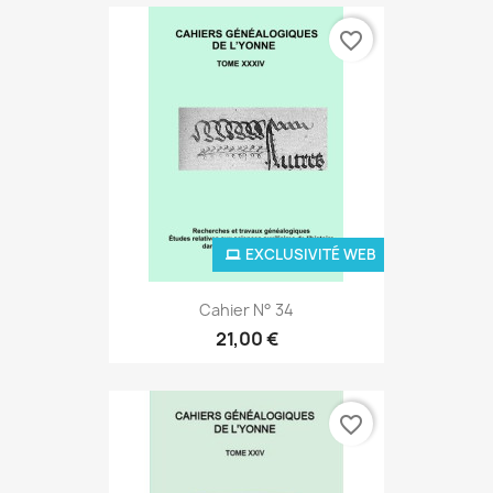
favorite_border
EXCLUSIVITÉ WEB
Cahier N° 34
21,00 €
favorite_border