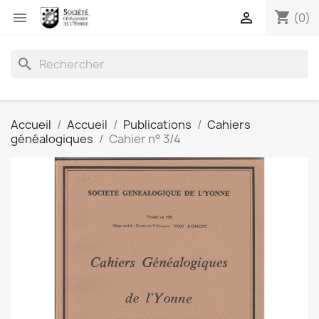
shopping_cart


(0)
search
Accueil
Accueil
Publications
Cahiers
généalogiques
Cahier n° 3/4