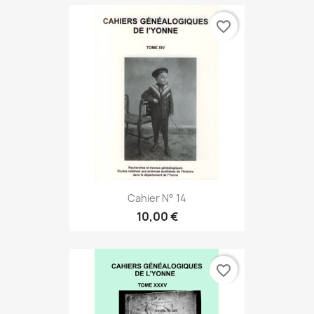
favorite_border
Cahier N° 14
10,00 €
favorite_border