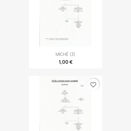
MICHÉ (3)
1,00 €
favorite_border