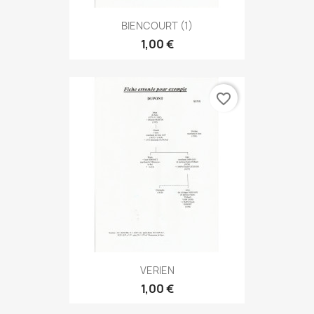
BIENCOURT (1)
1,00 €
favorite_border
VERIEN
1,00 €