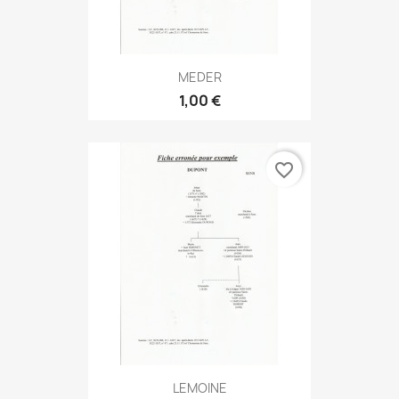
MEDER
1,00 €
favorite_border
LEMOINE