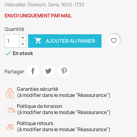
Villevallier, Dixmont, Sens, 1600-1730
ENVOI UNIQUEMENT PAR MAIL
Quantité

favorite_border
AJOUTER AU PANIER

En stock
Partager
Garanties sécurité
(à modifier dans le module "Réassurance")
Politique de livraison
(à modifier dans le module "Réassurance")
Politique retours
(à modifier dans le module "Réassurance")