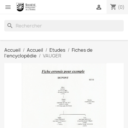
shopping_cart


(0)
search
Accueil
Accueil
Etudes
Fiches de
l'encyclopédie
VAUGER