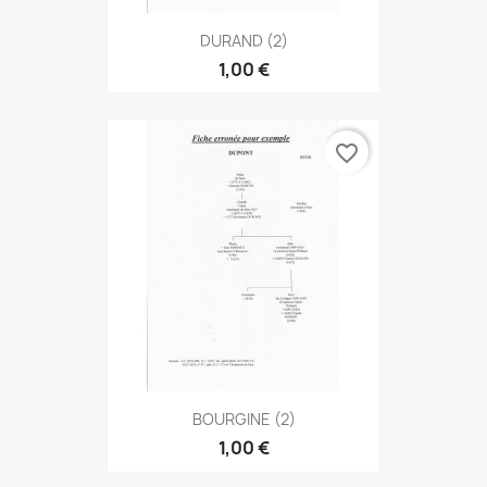
DURAND (2)
1,00 €
favorite_border
BOURGINE (2)
1,00 €