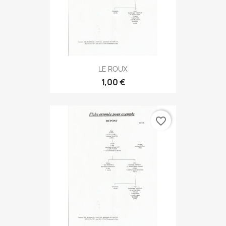
LE ROUX
1,00 €
favorite_border