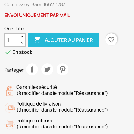
Commissey, Baon 1662-1787
ENVOI UNIQUEMENT PAR MAIL
Quantité

favorite_border
AJOUTER AU PANIER

En stock
Partager
Garanties sécurité
(à modifier dans le module "Réassurance")
Politique de livraison
(à modifier dans le module "Réassurance")
Politique retours
(à modifier dans le module "Réassurance")