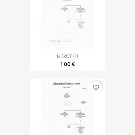
MEROT (1)
1,00 €
favorite_border