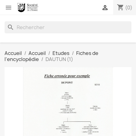
shopping_cart


(0)
search
Accueil
Accueil
Etudes
Fiches de
l'encyclopédie
DAUTUN (1)