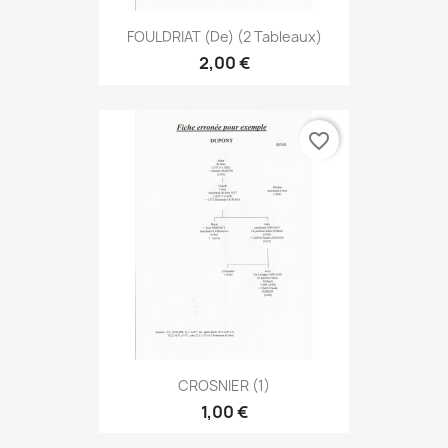
FOULDRIAT (de) (2 Tableaux)
2,00 €
favorite_border
CROSNIER (1)
1,00 €