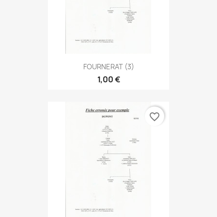
FOURNERAT (3)
1,00 €
favorite_border