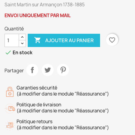
Saint Martin sur Armançon 1738-1885
ENVOI UNIQUEMENT PAR MAIL
Quantité

favorite_border
AJOUTER AU PANIER

En stock
Partager
Garanties sécurité
(à modifier dans le module "Réassurance")
Politique de livraison
(à modifier dans le module "Réassurance")
Politique retours
(à modifier dans le module "Réassurance")