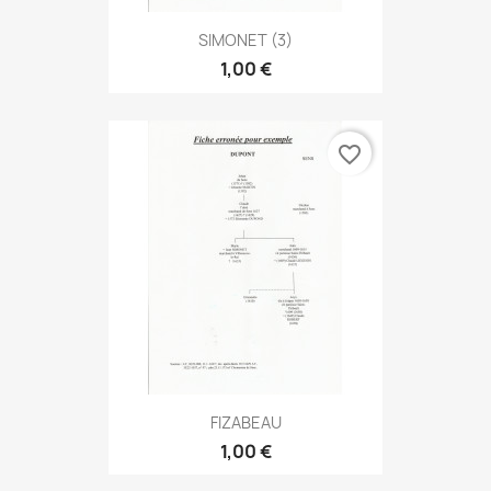
SIMONET (3)
1,00 €
favorite_border
FIZABEAU
1,00 €