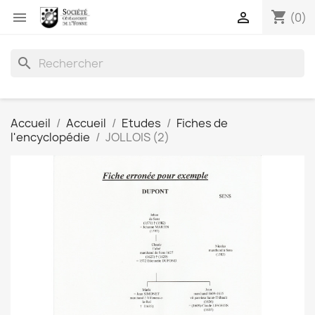
shopping_cart


(0)
search
Accueil
Accueil
Etudes
Fiches de
l'encyclopédie
JOLLOIS (2)