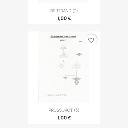
BERTRAND (2)
1,00 €
favorite_border
PRUSSUROT (3)
1,00 €