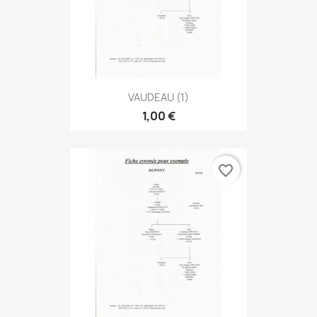
VAUDEAU (1)
1,00 €
favorite_border