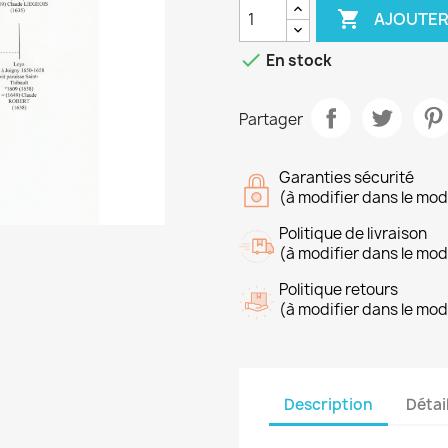

AJOUTER

En stock
Partager
Garanties sécurité
(à modifier dans le mo
Politique de livraison
(à modifier dans le mo
Politique retours
(à modifier dans le mo
Description
Détai