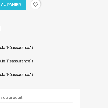
favorite_border
 AU PANIER
dule "Réassurance")
dule "Réassurance")
dule "Réassurance")
ls du produit