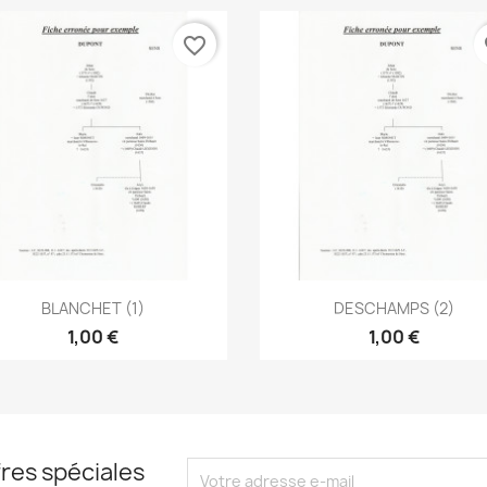
favorite_border
fa
Aperçu rapide
Aperçu rapide


BLANCHET (1)
DESCHAMPS (2)
1,00 €
1,00 €
res spéciales