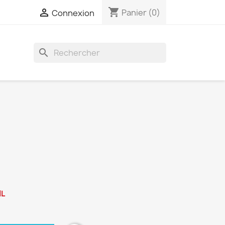
shopping_cart

Panier
(0)
Connexion
search
IL