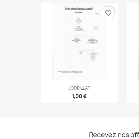
favorite_border
Aperçu rapide

JODRILLAT
1,00 €
Recevez nos off