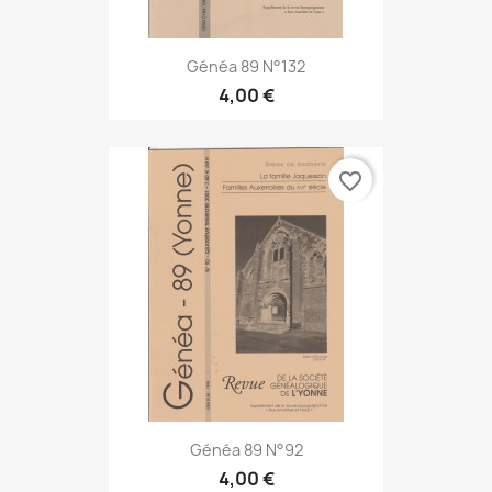
Généa 89 N°132
4,00 €
favorite_border
Généa 89 N°92
4,00 €