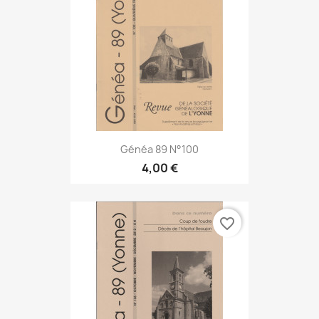
Généa 89 N°100
4,00 €
favorite_border