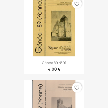
favorite_border
Généa 89 N°91
4,00 €
favorite_border