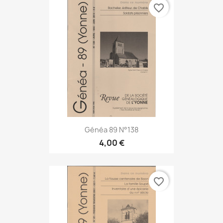
favorite_border
Généa 89 N°138
4,00 €
favorite_border