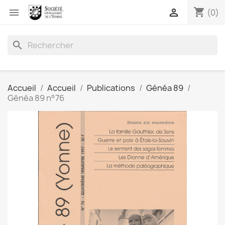
shopping_cart


(0)
search
Accueil
Accueil
Publications
Généa 89
Généa 89 n°76