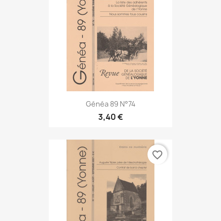
Généa 89 N°74
3,40 €
favorite_border