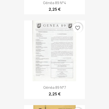
Généa 89 N°4
2,25 €
favorite_border
Généa 89 N°7
2,25 €