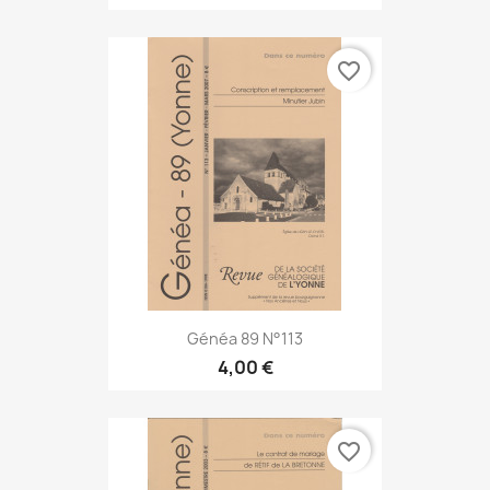
favorite_border
Généa 89 N°113
4,00 €
favorite_border