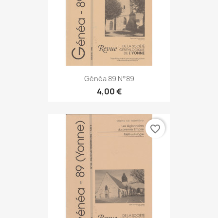
Généa 89 N°89
4,00 €
favorite_border