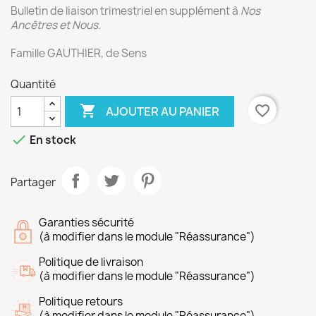
Bulletin de liaison trimestriel en supplément à
Nos
Ancêtres et Nous
.
Famille GAUTHIER, de Sens
Quantité

favorite_border
AJOUTER AU PANIER

En stock
Partager
Garanties sécurité
(à modifier dans le module "Réassurance")
Politique de livraison
(à modifier dans le module "Réassurance")
Politique retours
(à modifier dans le module "Réassurance")