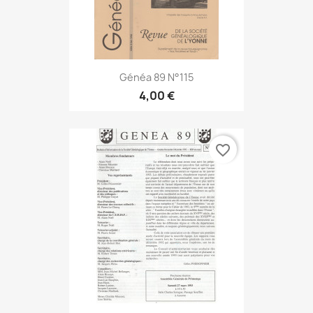
Généa 89 N°115
4,00 €
favorite_border