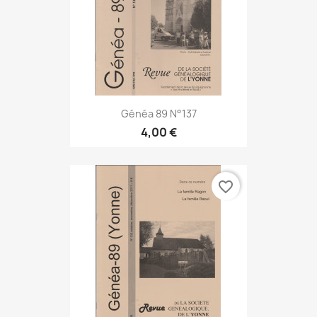
Généa 89 N°137
4,00 €
favorite_border