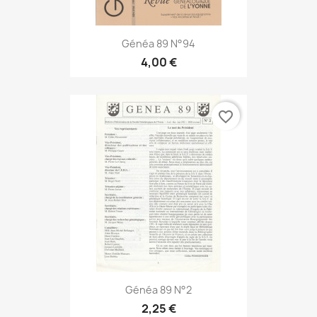
Généa 89 N°94
4,00 €
favorite_border
Généa 89 N°2
2,25 €