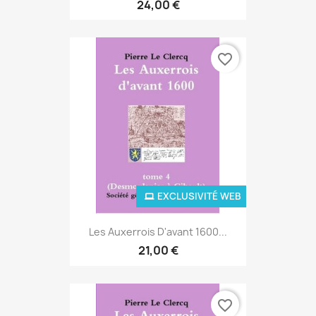
24,00 €
favorite_border
EXCLUSIVITÉ WEB
Les Auxerrois D'avant 1600...
21,00 €
favorite_border