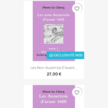
favorite_border
EXCLUSIVITÉ WEB
Les Non-Auxerrois D'avant...
27,00 €
favorite_border