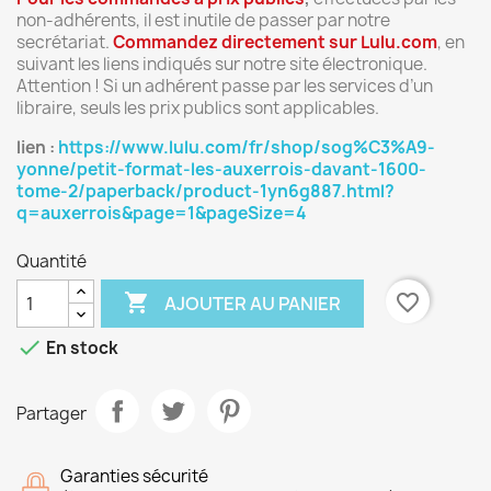
non-adhérents, il est inutile de passer par notre
secrétariat.
Commandez directement sur Lulu.com
, en
suivant les liens indiqués sur notre site électronique.
Attention ! Si un adhérent passe par les services d’un
libraire, seuls les prix publics sont applicables.
lien :
https://www.lulu.com/fr/shop/sog%C3%A9-
yonne/petit-format-les-auxerrois-davant-1600-
tome-2/paperback/product-1yn6g887.html?
q=auxerrois&page=1&pageSize=4
Quantité

favorite_border
AJOUTER AU PANIER

En stock
Partager
Garanties sécurité