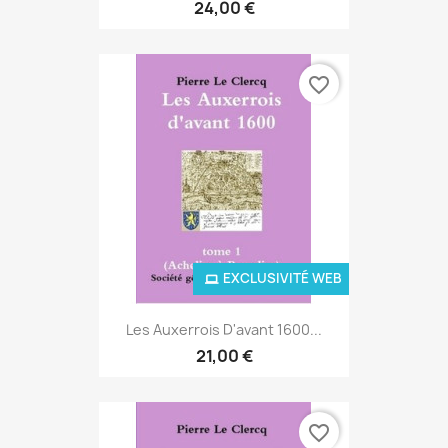
24,00 €
favorite_border
EXCLUSIVITÉ WEB
Les Auxerrois D'avant 1600...
21,00 €
favorite_border