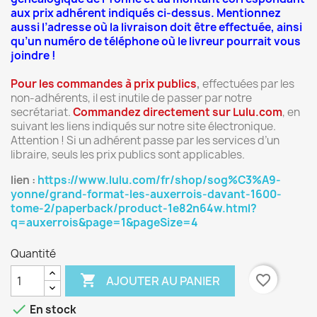
aux prix adhérent indiqués ci-dessus. Mentionnez
aussi l’adresse où la livraison doit être effectuée, ainsi
qu’un numéro de téléphone où le livreur pourrait vous
joindre !
Pour les commandes à prix publics
,
effectuées par les
non-adhérents, il est inutile de passer par notre
secrétariat.
Commandez directement sur Lulu.com
, en
suivant les liens indiqués sur notre site électronique.
Attention ! Si un adhérent passe par les services d’un
libraire, seuls les prix publics sont applicables.
lien :
https://www.lulu.com/fr/shop/sog%C3%A9-
yonne/grand-format-les-auxerrois-davant-1600-
tome-2/paperback/product-1e82n64w.html?
q=auxerrois&page=1&pageSize=4
Quantité

favorite_border
AJOUTER AU PANIER

En stock