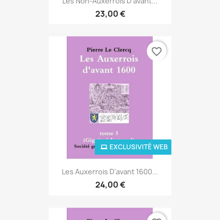
Les Non-Auxerrois D'avant...
23,00 €
favorite_border
EXCLUSIVITÉ WEB
Les Auxerrois D'avant 1600...
24,00 €