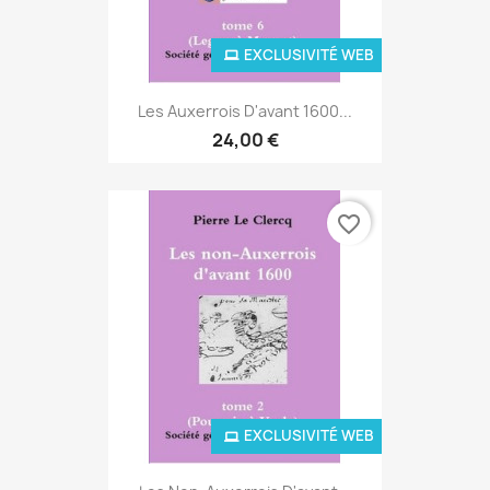
EXCLUSIVITÉ WEB
Les Auxerrois D'avant 1600...
24,00 €
favorite_border
EXCLUSIVITÉ WEB