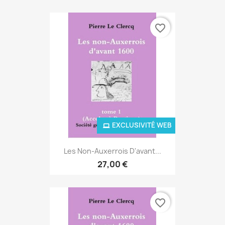
favorite_border
EXCLUSIVITÉ WEB
Les Non-Auxerrois D'avant...
27,00 €
favorite_border