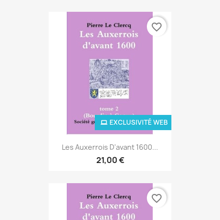
favorite_border
EXCLUSIVITÉ WEB
Les Auxerrois D'avant 1600...
21,00 €
favorite_border