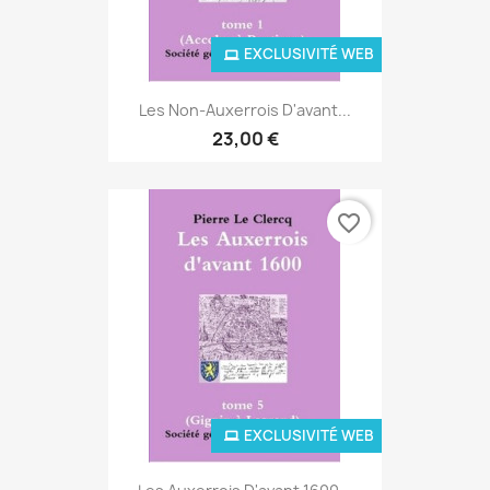
EXCLUSIVITÉ WEB
Les Non-Auxerrois D'avant...
23,00 €
favorite_border
EXCLUSIVITÉ WEB