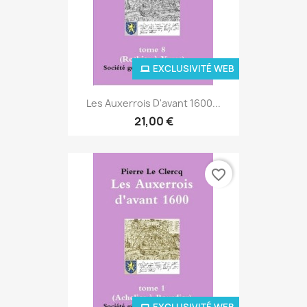
EXCLUSIVITÉ WEB
Les Auxerrois D'avant 1600...
21,00 €
favorite_border
EXCLUSIVITÉ WEB