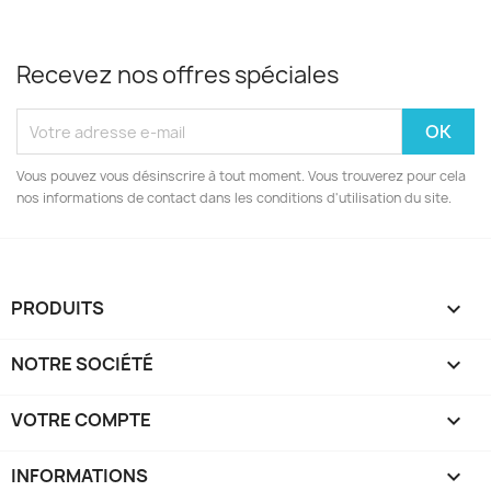
Recevez nos offres spéciales
Vous pouvez vous désinscrire à tout moment. Vous trouverez pour cela
nos informations de contact dans les conditions d'utilisation du site.
PRODUITS

NOTRE SOCIÉTÉ

VOTRE COMPTE

INFORMATIONS
keyboard_arrow_down