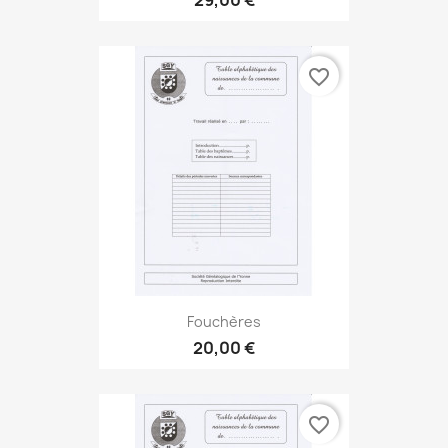
favorite_border
Fouchères
20,00 €
favorite_border