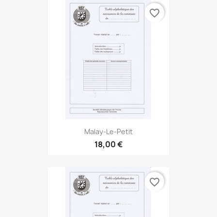
favorite_border
Malay-Le-Petit
18,00 €
favorite_border