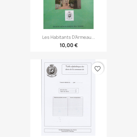
Les Habitants D'Armeau...
10,00 €
favorite_border