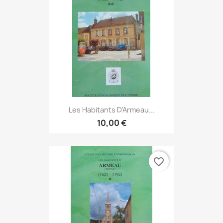
Les Habitants D'Armeau...
10,00 €
favorite_border