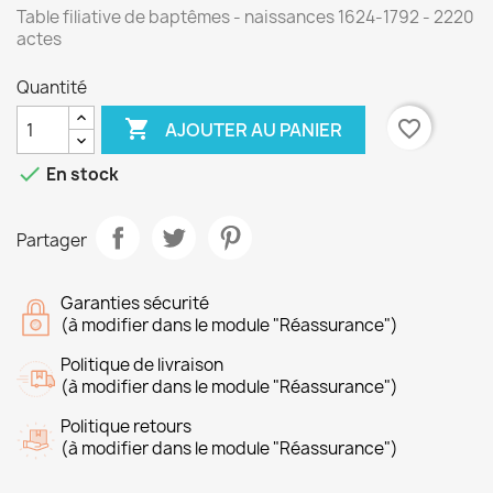
Table filiative de baptêmes - naissances 1624-1792 - 2220
actes
Quantité

favorite_border
AJOUTER AU PANIER

En stock
Partager
Garanties sécurité
(à modifier dans le module "Réassurance")
Politique de livraison
(à modifier dans le module "Réassurance")
Politique retours
(à modifier dans le module "Réassurance")