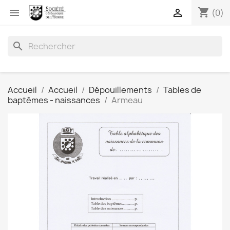
shopping_cart


(0)
search
Accueil
Accueil
Dépouillements
Tables de
baptêmes - naissances
Armeau