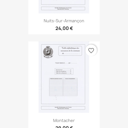
Nuits-Sur-Armançon
24,00 €
favorite_border
Montacher
29,00 €