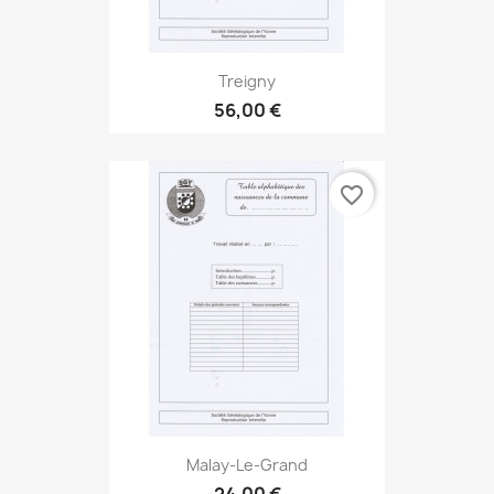
Treigny
56,00 €
favorite_border
Malay-Le-Grand