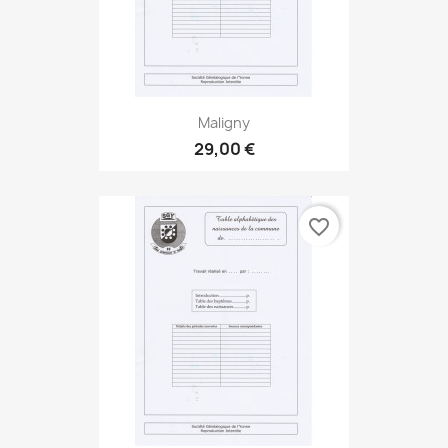
Maligny
29,00 €
favorite_border