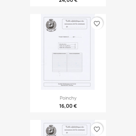
24,00 €
favorite_border
Poinchy
16,00 €
favorite_border