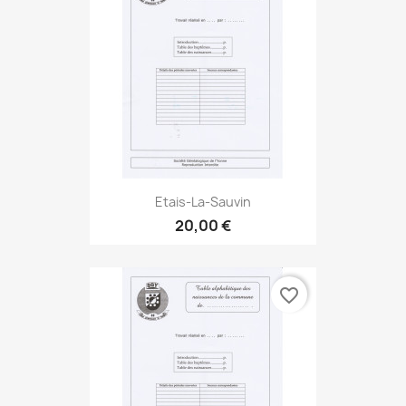
Etais-La-Sauvin
20,00 €
favorite_border