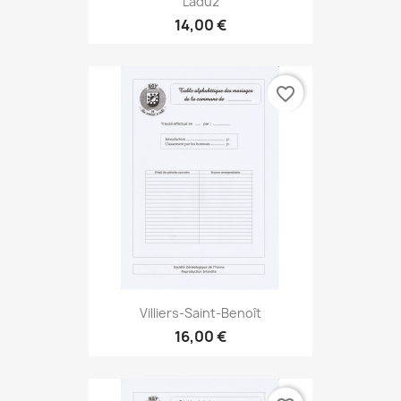
Laduz
14,00 €
favorite_border
Villiers-Saint-Benoît
16,00 €