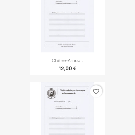
Chêne-Arnoult
12,00 €
favorite_border