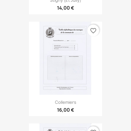
Stigny (et Jully)
14,00 €
favorite_border
Collemiers
16,00 €