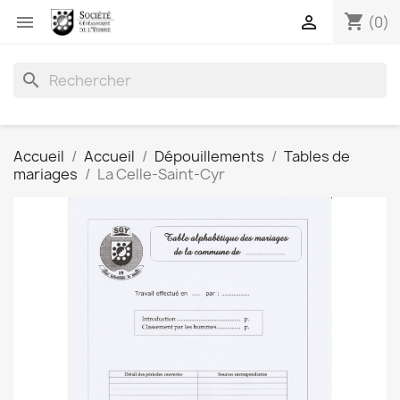
shopping_cart


(0)
search
Accueil
Accueil
Dépouillements
Tables de
mariages
La Celle-Saint-Cyr