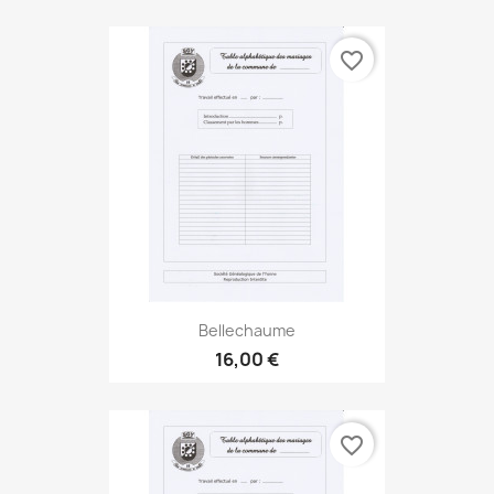
favorite_border
Bellechaume
16,00 €
favorite_border