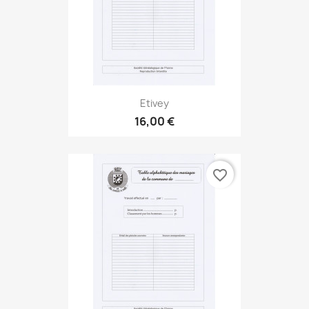
Etivey
16,00 €
favorite_border