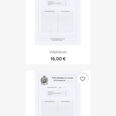
Villeblevin
16,00 €
favorite_border